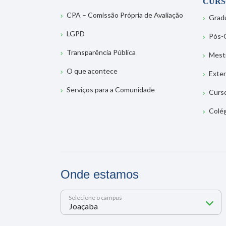
CURS
CPA – Comissão Própria de Avaliação
Grad
LGPD
Pós-
Transparência Pública
Mest
O que acontece
Exte
Serviços para a Comunidade
Curs
Colé
Onde estamos
Selecione o campus