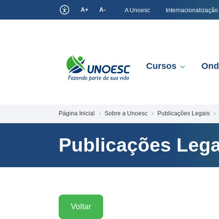
A+
A-
A Unoesc
Internacionalização
Cursos
Ond
Página Inicial
Sobre a Unoesc
Publicações Legais
Publicações Lega
Voltar