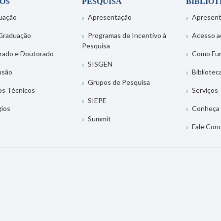
OS
PESQUISA
BIBLIO
uação
Apresentação
Apresen
Graduação
Programas de Incentivo à
Acesso a
Pesquisa
rado e Doutorado
Como Fu
SISGEN
nsão
Bibliotec
Grupos de Pesquisa
os Técnicos
Serviços
SIEPE
gios
Conheça 
Summit
Fale Con