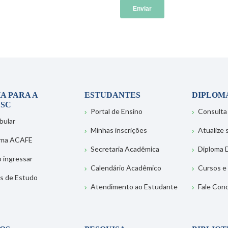
A PARA A
ESTUDANTES
DIPLOM
SC
Portal de Ensino
Consulta
bular
Minhas inscrições
Atualize
ema ACAFE
Secretaria Acadêmica
Diploma D
 ingressar
Calendário Acadêmico
Cursos e
s de Estudo
Atendimento ao Estudante
Fale Con