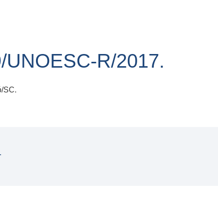
9/UNOESC-R/2017.
ó/SC.
.