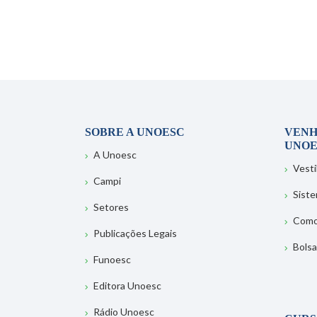
SOBRE A UNOESC
VENH
UNOE
A Unoesc
Vesti
Campi
Sist
Setores
Como
Publicações Legais
Bolsa
Funoesc
Editora Unoesc
Rádio Unoesc