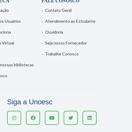
TECA
FALE CONOSCO
tação
Contato Geral
os Usuários
Atendimento ao Estudante
nciona
Ouvidoria
a Virtual
Seja nosso Fornecedor
Trabalhe Conosco
nossas bibliotecas
osco
Siga a Unoesc