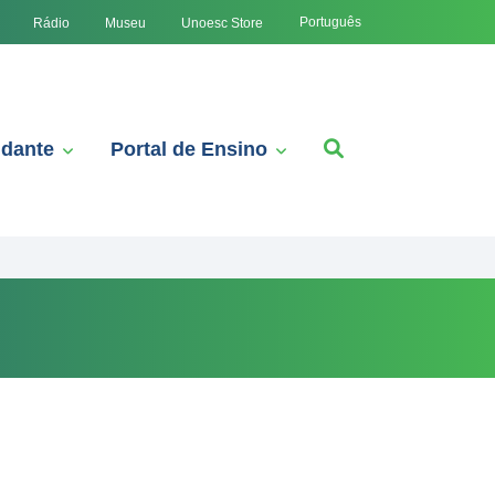
Português
Rádio
Museu
Unoesc Store
udante
Portal de Ensino