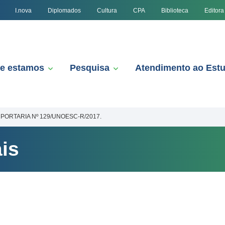
I.nova
Diplomados
Cultura
CPA
Biblioteca
Editora
e estamos
Pesquisa
Atendimento ao Est
PORTARIA Nº 129/UNOESC-R/2017.
is