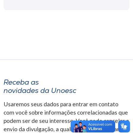
Museu
Unoesc
Store
Selecione
o idioma
Receba as
A+
novidades da Unoesc
A-
Usaremos seus dados para entrar em contato
com você sobre informações correlacionadas que
podem ser de seu interesse. Você pode cancelar o
envio da divulgação, a qualquer momento. Para