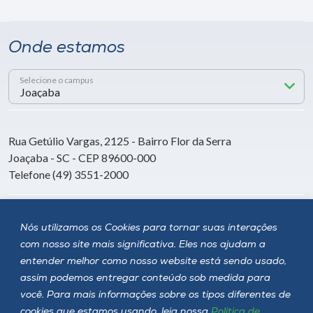
Onde estamos
Selecione o campus
Rua Getúlio Vargas, 2125 - Bairro Flor da Serra
Joaçaba - SC - CEP 89600-000
Telefone (49) 3551-2000
Siga a Unoesc
Nós utilizamos os Cookies para tornar suas interações
com nosso site mais significativa. Eles nos ajudam a
entender melhor como nosso website está sendo usado,
assim podemos entregar conteúdo sob medida para
você. Para mais informações sobre os tipos diferentes de
cookies que estamos usando, leia nossa
Política de