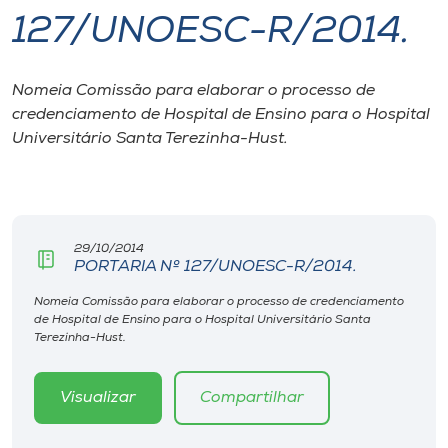
127/UNOESC-R/2014.
I.nova
Nomeia Comissão para elaborar o processo de
Diplomados
credenciamento de Hospital de Ensino para o Hospital
Universitário Santa Terezinha-Hust.
Cultura
CPA
29/10/2014
PORTARIA Nº 127/UNOESC-R/2014.
Biblioteca
Nomeia Comissão para elaborar o processo de credenciamento
de Hospital de Ensino para o Hospital Universitário Santa
Editora
Terezinha-Hust.
Rádio
Visualizar
Compartilhar