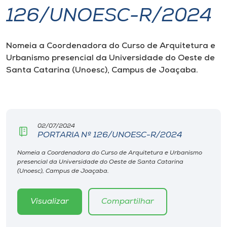
126/UNOESC-R/2024
I.nova
Nomeia a Coordenadora do Curso de Arquitetura e
Diplomados
Urbanismo presencial da Universidade
do Oeste de
Santa Catarina (Unoesc), Campus de Joaçaba.
Cultura
CPA
02/07/2024
PORTARIA Nº 126/UNOESC-R/2024
Biblioteca
Nomeia a Coordenadora do Curso de Arquitetura e Urbanismo
presencial da Universidade do Oeste de Santa Catarina
Editora
(Unoesc), Campus de Joaçaba.
Rádio
Visualizar
Compartilhar