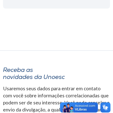
Museu
Unoesc
Store
Selecione
o idioma
Receba as
A+
novidades da Unoesc
A-
Usaremos seus dados para entrar em contato
com você sobre informações correlacionadas que
podem ser de seu interesse. Você pode cancelar o
envio da divulgação, a qualquer momento. Para