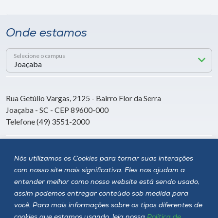
Onde estamos
Selecione o campus
Rua Getúlio Vargas, 2125 - Bairro Flor da Serra
Joaçaba - SC - CEP 89600-000
Telefone (49) 3551-2000
Siga a Unoesc
Nós utilizamos os Cookies para tornar suas interações
com nosso site mais significativa. Eles nos ajudam a
entender melhor como nosso website está sendo usado,
assim podemos entregar conteúdo sob medida para
você. Para mais informações sobre os tipos diferentes de
cookies que estamos usando, leia nossa
Política de