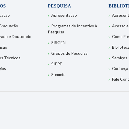
OS
PESQUISA
BIBLIO
uação
Apresentação
Apresen
Graduação
Programas de Incentivo à
Acesso a
Pesquisa
rado e Doutorado
Como Fu
SISGEN
nsão
Bibliotec
Grupos de Pesquisa
os Técnicos
Serviços
SIEPE
gios
Conheça 
Summit
Fale Con