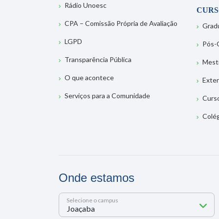
Rádio Unoesc
CURS
CPA – Comissão Própria de Avaliação
Grad
LGPD
Pós-
Transparência Pública
Mest
O que acontece
Exte
Serviços para a Comunidade
Curs
Colé
Onde estamos
Selecione o campus