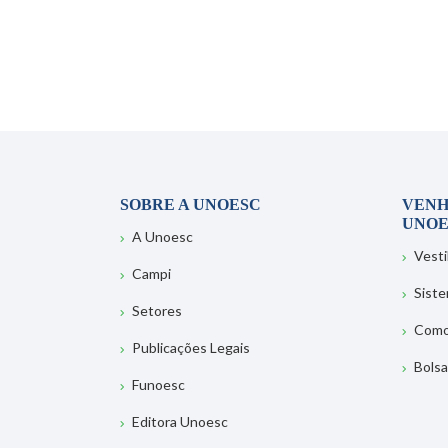
SOBRE A UNOESC
VENH
UNOE
A Unoesc
Vesti
Campi
Sist
Setores
Como
Publicações Legais
Bolsa
Funoesc
Editora Unoesc