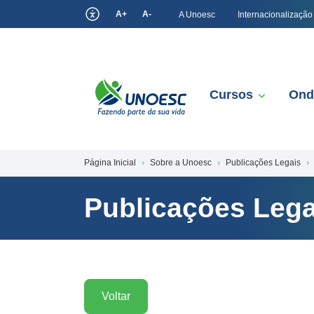
A+
A-
A Unoesc
Internacionalização
Cursos
Ond
Página Inicial
Sobre a Unoesc
Publicações Legais
Publicações Lega
Voltar