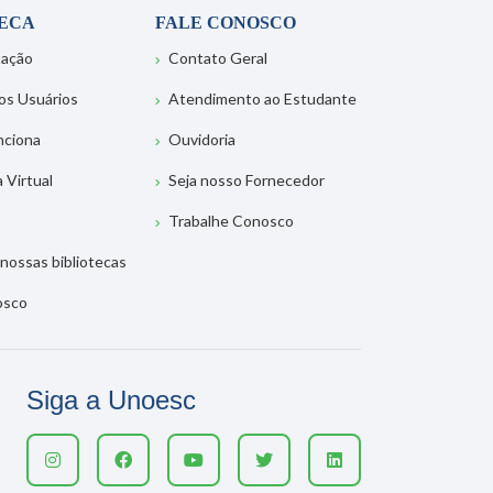
TECA
FALE CONOSCO
tação
Contato Geral
os Usuários
Atendimento ao Estudante
nciona
Ouvidoria
a Virtual
Seja nosso Fornecedor
Trabalhe Conosco
nossas bibliotecas
osco
Siga a Unoesc