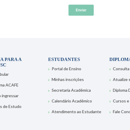
A PARA A
ESTUDANTES
DIPLOM
SC
Portal de Ensino
Consulta
bular
Minhas inscrições
Atualize
ema ACAFE
Secretaria Acadêmica
Diploma D
 ingressar
Calendário Acadêmico
Cursos e
s de Estudo
Atendimento ao Estudante
Fale Con