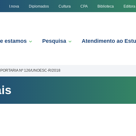
I.nova
Diplomados
Cultura
CPA
Biblioteca
Editora
e estamos
Pesquisa
Atendimento ao Est
PORTARIA Nº 126/UNOESC-R/2018
is