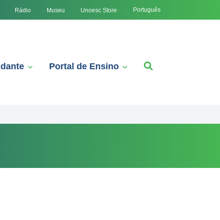
Português
Rádio
Museu
Unoesc Store
udante
Portal de Ensino