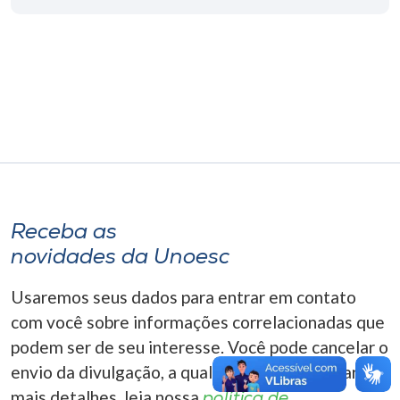
Museu
Unoesc
Store
Selecione
o idioma
Receba as
novidades da Unoesc
A+
A-
Usaremos seus dados para entrar em contato
com você sobre informações correlacionadas que
podem ser de seu interesse. Você pode cancelar o
envio da divulgação, a qualquer momento. Para
mais detalhes, leia nossa
política de