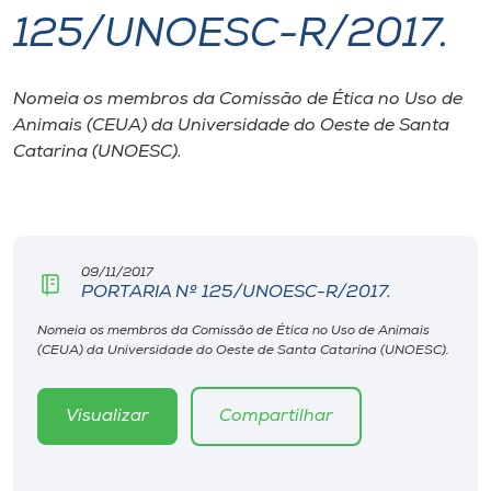
125/UNOESC-R/2017.
I.nova
Nomeia os membros da Comissão de Ética no Uso de
Diplomados
Animais (CEUA) da Universidade do Oeste de Santa
Catarina (UNOESC).
Cultura
CPA
09/11/2017
PORTARIA Nº 125/UNOESC-R/2017.
Biblioteca
Nomeia os membros da Comissão de Ética no Uso de Animais
(CEUA) da Universidade do Oeste de Santa Catarina (UNOESC).
Editora
Visualizar
Compartilhar
Rádio