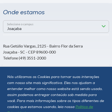
Onde estamos
Selecione o campus
Rua Getúlio Vargas, 2125 - Bairro Flor da Serra
Joaçaba - SC - CEP 89600-000
Telefone (49) 3551-2000
Siga a Unoesc
Nós utilizamos os Cookies para tornar suas interações
com nosso site mais significativa. Eles nos ajudam a
entender melhor como nosso website está sendo usado,
assim podemos entregar conteúdo sob medida para
você. Para mais informações sobre os tipos diferentes de
cookies que estamos usando, leia nossa
Política de