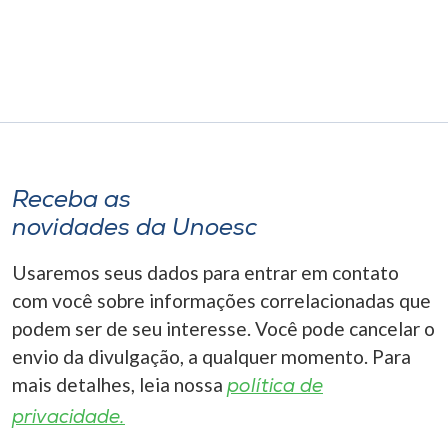
Museu
Unoesc
Store
Selecione
Receba as
o idioma
novidades da Unoesc
Usaremos seus dados para entrar em contato
A+
com você sobre informações correlacionadas que
A-
podem ser de seu interesse. Você pode cancelar o
envio da divulgação, a qualquer momento. Para
mais detalhes, leia nossa
política de
privacidade.