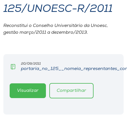
125/UNOESC-R/2011
I.nova
Reconstitui o Conselho Universitário da Unoesc,
Diplomados
gestão março/2011 a dezembro/2013.
Cultura
CPA
20/09/2011
portaria_no_125__nomeia_representantes_co
Biblioteca
Visualizar
Compartilhar
Editora
Rádio