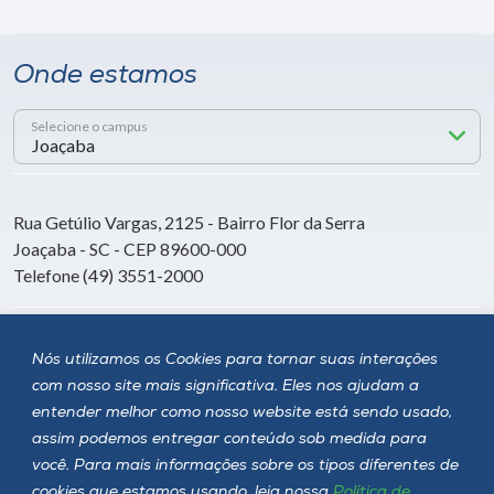
Onde estamos
Selecione o campus
Rua Getúlio Vargas, 2125 - Bairro Flor da Serra
Joaçaba - SC - CEP 89600-000
Telefone (49) 3551-2000
Siga a Unoesc
Nós utilizamos os Cookies para tornar suas interações
com nosso site mais significativa. Eles nos ajudam a
entender melhor como nosso website está sendo usado,
assim podemos entregar conteúdo sob medida para
você. Para mais informações sobre os tipos diferentes de
cookies que estamos usando, leia nossa
Política de