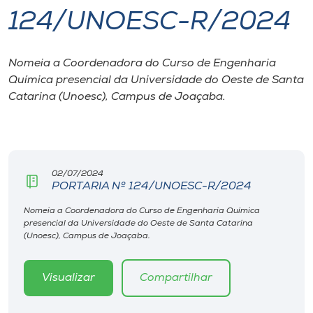
124/UNOESC-R/2024
I.nova
Nomeia a Coordenadora do Curso de Engenharia
Diplomados
Química presencial da Universidade do Oeste de Santa
Catarina (Unoesc), Campus de Joaçaba.
Cultura
CPA
02/07/2024
PORTARIA Nº 124/UNOESC-R/2024
Biblioteca
Nomeia a Coordenadora do Curso de Engenharia Química
presencial da Universidade do Oeste de Santa Catarina
Editora
(Unoesc), Campus de Joaçaba.
Rádio
Visualizar
Compartilhar