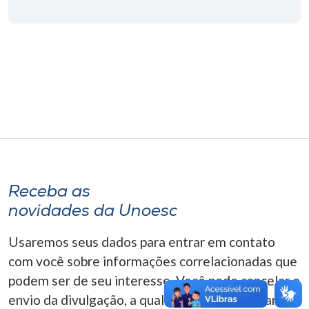
Museu
Unoesc
Store
Selecione
o idioma
Receba as
A+
novidades da Unoesc
A-
Usaremos seus dados para entrar em contato
com você sobre informações correlacionadas que
podem ser de seu interesse. Você pode cancelar o
envio da divulgação, a qualquer momento. Para