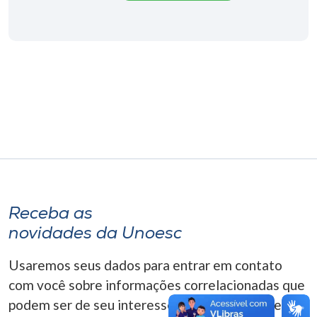
Museu
Unoesc
Store
Selecione
o idioma
A+
Receba as
A-
novidades da Unoesc
Usaremos seus dados para entrar em contato
com você sobre informações correlacionadas que
podem ser de seu interesse. Você pode cancelar o