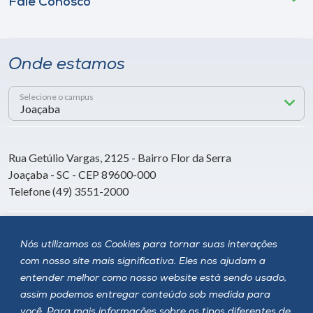
Fale Conosco
Onde estamos
Selecione o campus
Rua Getúlio Vargas, 2125 - Bairro Flor da Serra
Joaçaba - SC - CEP 89600-000
Telefone (49) 3551-2000
Siga a Unoesc
Nós utilizamos os Cookies para tornar suas interações
com nosso site mais significativa. Eles nos ajudam a
entender melhor como nosso website está sendo usado,
assim podemos entregar conteúdo sob medida para
você. Para mais informações sobre os tipos diferentes de