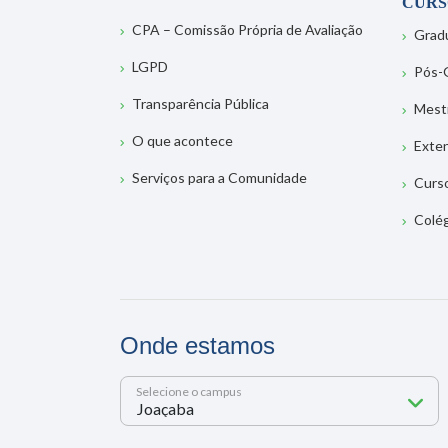
CURS
CPA – Comissão Própria de Avaliação
Grad
LGPD
Pós-
Transparência Pública
Mest
O que acontece
Exte
Serviços para a Comunidade
Curs
Colé
Onde estamos
Selecione o campus