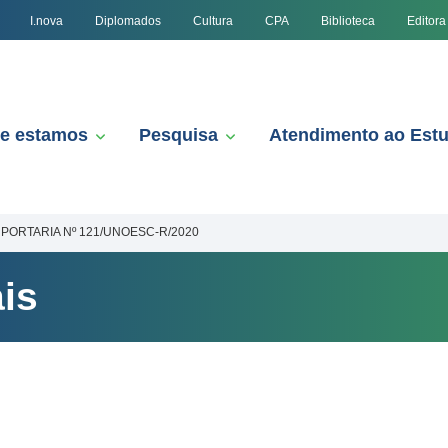
I.nova
Diplomados
Cultura
CPA
Biblioteca
Editora
e estamos
Pesquisa
Atendimento ao Est
PORTARIA Nº 121/UNOESC-R/2020
is