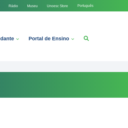
Português
Rádio
Museu
Unoesc Store
udante
Portal de Ensino