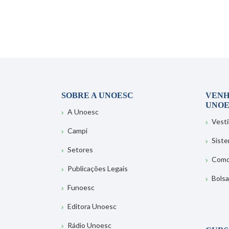
SOBRE A UNOESC
VENH
UNOE
A Unoesc
Vesti
Campi
Sist
Setores
Como
Publicações Legais
Bolsa
Funoesc
Editora Unoesc
Rádio Unoesc