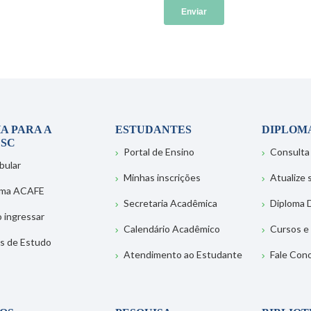
A PARA A
ESTUDANTES
DIPLOM
SC
Portal de Ensino
Consulta
bular
Minhas inscrições
Atualize
ema ACAFE
Secretaria Acadêmica
Diploma D
 ingressar
Calendário Acadêmico
Cursos e
s de Estudo
Atendimento ao Estudante
Fale Con