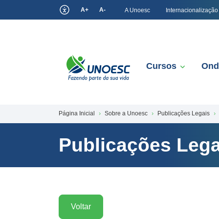
A+
A-
A Unoesc
Internacionalização
Cursos
Ond
Página Inicial
Sobre a Unoesc
Publicações Legais
Publicações Lega
Voltar