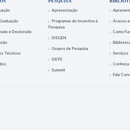
OS
PESQUISA
BIBLIO
uação
Apresentação
Apresen
Graduação
Programas de Incentivo à
Acesso a
Pesquisa
rado e Doutorado
Como Fu
SISGEN
nsão
Bibliotec
Grupos de Pesquisa
os Técnicos
Serviços
SIEPE
gios
Conheça 
Summit
Fale Con