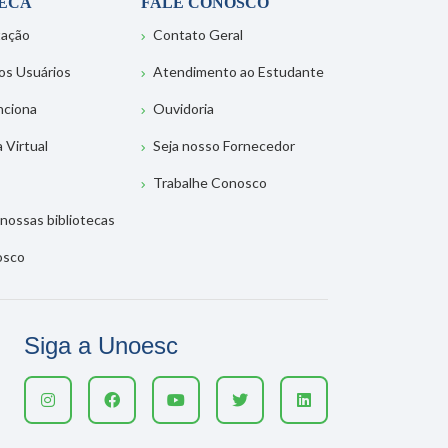
TECA
FALE CONOSCO
tação
Contato Geral
os Usuários
Atendimento ao Estudante
nciona
Ouvidoria
a Virtual
Seja nosso Fornecedor
Trabalhe Conosco
nossas bibliotecas
osco
Siga a Unoesc