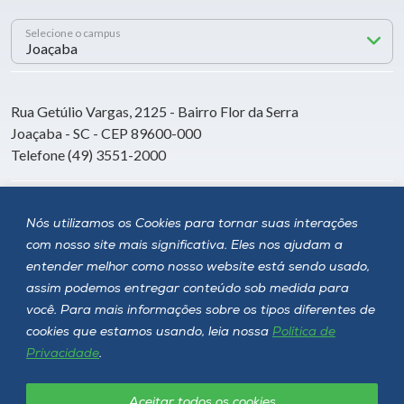
Selecione o campus
Rua Getúlio Vargas, 2125 - Bairro Flor da Serra
Joaçaba - SC - CEP 89600-000
Telefone (49) 3551-2000
Siga a Unoesc
Nós utilizamos os Cookies para tornar suas interações
com nosso site mais significativa. Eles nos ajudam a
entender melhor como nosso website está sendo usado,
assim podemos entregar conteúdo sob medida para
você. Para mais informações sobre os tipos diferentes de
cookies que estamos usando, leia nossa
Política de
Privacidade
.
Aceitar todos os cookies