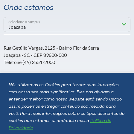
Onde estamos
Selecione o campus
Rua Getúlio Vargas, 2125 - Bairro Flor da Serra
Joaçaba - SC - CEP 89600-000
Telefone (49) 3551-2000
Siga a Unoesc
Nós utilizamos os Cookies para tornar suas interações
com nosso site mais significativa. Eles nos ajudam a
entender melhor como nosso website está sendo usado,
assim podemos entregar conteúdo sob medida para
você. Para mais informações sobre os tipos diferentes de
cookies que estamos usando, leia nossa
Política de
Privacidade
.