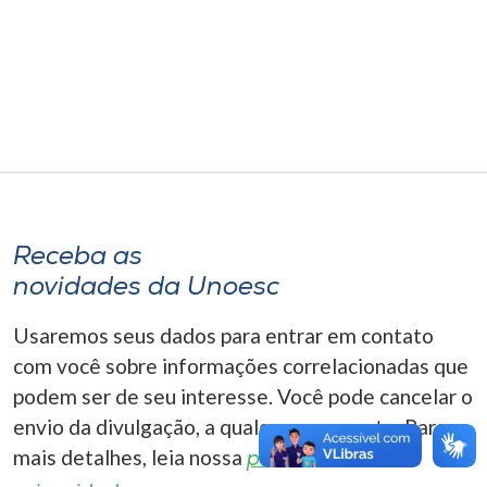
Museu
Unoesc
Store
Selecione
o idioma
Receba as
novidades da Unoesc
A+
Usaremos seus dados para entrar em contato
A-
com você sobre informações correlacionadas que
podem ser de seu interesse. Você pode cancelar o
envio da divulgação, a qualquer momento. Para
mais detalhes, leia nossa
política de