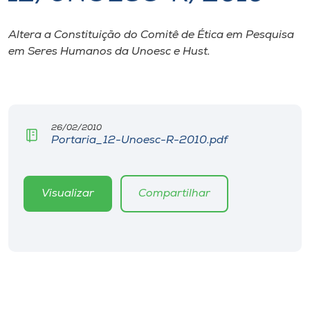
I.nova
Altera a Constituição do Comitê de Ética em Pesquisa
em Seres Humanos da Unoesc e Hust.
Diplomados
Cultura
26/02/2010
Portaria_12-Unoesc-R-2010.pdf
CPA
Biblioteca
Visualizar
Compartilhar
Editora
Rádio