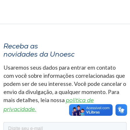
Museu
Unoesc
Store
Receba as
novidades da Unoesc
Selecione
o idioma
Usaremos seus dados para entrar em contato
com você sobre informações correlacionadas que
podem ser de seu interesse. Você pode cancelar o
A+
envio da divulgação, a qualquer momento. Para
A-
mais detalhes, leia nossa
política de
privacidade.