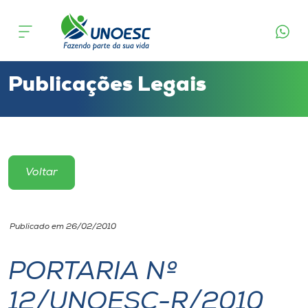
Cursos
Onde estamos
Publicações Legais
Pesquisa
Atendimento ao Estudante
Voltar
Portal de Ensino
Publicado em 26/02/2010
A
Unoesc
PORTARIA Nº
12/UNOESC-R/2010
Internacionalização