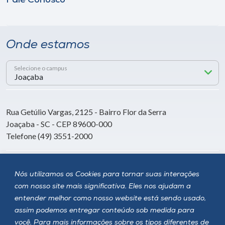
Fale Conosco
Onde estamos
Selecione o campus
Rua Getúlio Vargas, 2125 - Bairro Flor da Serra
Joaçaba - SC - CEP 89600-000
Telefone (49) 3551-2000
Siga a Unoesc
Nós utilizamos os Cookies para tornar suas interações
com nosso site mais significativa. Eles nos ajudam a
entender melhor como nosso website está sendo usado,
assim podemos entregar conteúdo sob medida para
você. Para mais informações sobre os tipos diferentes de