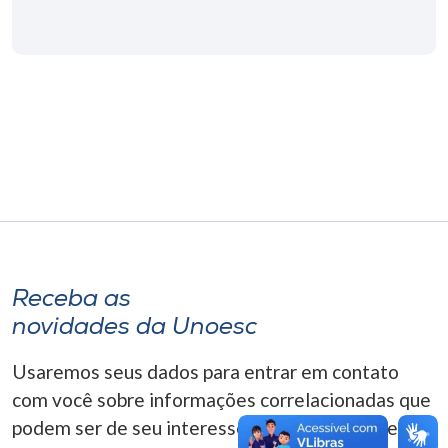
Museu
Unoesc
Store
Selecione
o idioma
A+
Receba as
A-
novidades da Unoesc
Usaremos seus dados para entrar em contato
com você sobre informações correlacionadas que
podem ser de seu interesse. Você pode cancelar o