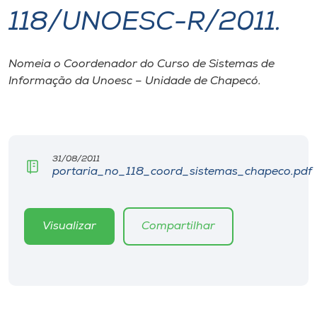
118/UNOESC-R/2011.
I.nova
Nomeia o Coordenador do Curso de Sistemas de
Diplomados
Informação da Unoesc – Unidade de Chapecó.
Cultura
CPA
31/08/2011
portaria_no_118_coord_sistemas_chapeco.pdf
Biblioteca
Visualizar
Compartilhar
Editora
Rádio