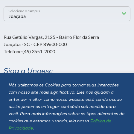
Selecione o campus
Rua Getúlio Vargas, 2125 - Bairro Flor da Serra
Joaçaba - SC - CEP 89600-000
Telefone (49) 3551-2000
Siga a Unoesc
Nós utilizamos os Cookies para tornar suas interações
com nosso site mais significativa. Eles nos ajudam a
entender melhor como nosso website está sendo usado,
assim podemos entregar conteúdo sob medida para
você. Para mais informações sobre os tipos diferentes de
cookies que estamos usando, leia nossa
Política de
Privacidade
.