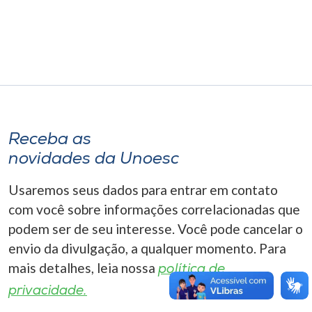
Museu
Unoesc
Store
Selecione
Receba as
o idioma
novidades da Unoesc
Usaremos seus dados para entrar em contato
A+
com você sobre informações correlacionadas que
A-
podem ser de seu interesse. Você pode cancelar o
envio da divulgação, a qualquer momento. Para
mais detalhes, leia nossa
política de
privacidade.