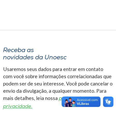
Museu
Unoesc
Store
Receba as
Selecione
o idioma
novidades da Unoesc
Usaremos seus dados para entrar em contato
com você sobre informações correlacionadas que
A+
podem ser de seu interesse. Você pode cancelar o
A-
envio da divulgação, a qualquer momento. Para
mais detalhes, leia nossa
política de
privacidade.