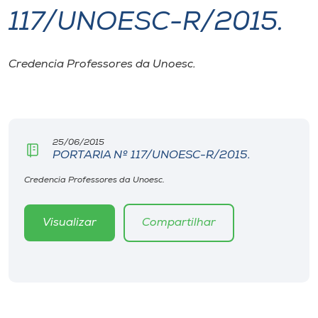
117/UNOESC-R/2015.
I.nova
Credencia Professores da Unoesc.
Diplomados
Cultura
25/06/2015
PORTARIA Nº 117/UNOESC-R/2015.
CPA
Credencia Professores da Unoesc.
Biblioteca
Visualizar
Compartilhar
Editora
Rádio