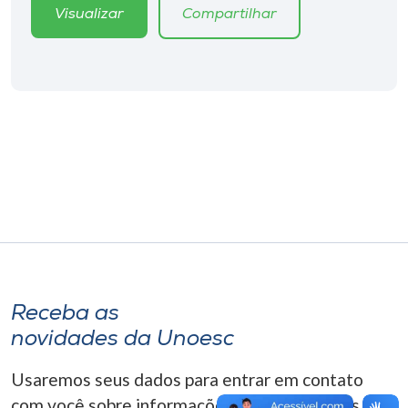
Museu
Visualizar
Compartilhar
Unoesc
Store
Selecione
o idioma
A+
A-
Receba as
novidades da Unoesc
Usaremos seus dados para entrar em contato
com você sobre informações correlacionadas que