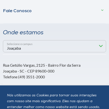
Fale Conosco
Onde estamos
Selecione o campus
Rua Getúlio Vargas, 2125 - Bairro Flor da Serra
Joaçaba - SC - CEP 89600-000
Telefone (49) 3551-2000
Siga a Unoesc
Nós utilizamos os Cookies para tornar suas interações
com nosso site mais significativa. Eles nos ajudam a
entender melhor como nosso website está sendo usado,