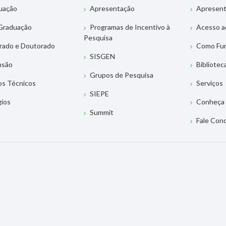
uação
Apresentação
Apresen
Graduação
Programas de Incentivo à
Acesso a
Pesquisa
rado e Doutorado
Como Fu
SISGEN
nsão
Bibliotec
Grupos de Pesquisa
os Técnicos
Serviços
SIEPE
gios
Conheça 
Summit
Fale Con