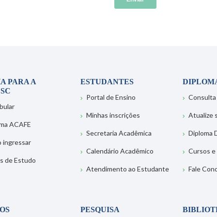
A PARA A
ESTUDANTES
DIPLOM
SC
Portal de Ensino
Consulta
bular
Minhas inscrições
Atualize
ema ACAFE
Secretaria Acadêmica
Diploma D
 ingressar
Calendário Acadêmico
Cursos e
s de Estudo
Atendimento ao Estudante
Fale Con
OS
PESQUISA
BIBLIO