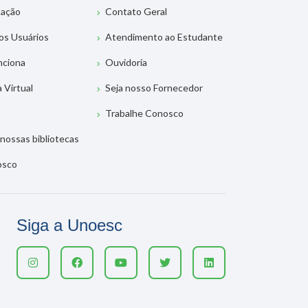
tação
Contato Geral
os Usuários
Atendimento ao Estudante
nciona
Ouvidoria
a Virtual
Seja nosso Fornecedor
Trabalhe Conosco
nossas bibliotecas
osco
Siga a Unoesc