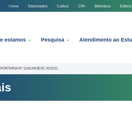
I.nova
Diplomados
Cultura
CPA
Biblioteca
Editora
e estamos
Pesquisa
Atendimento ao Est
PORTARIA Nº 116/UNOESC-R/2011.
is