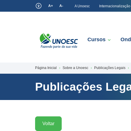
A+
A-
A Unoesc
Internacionalização
Cursos
Ond
Página Inicial
Sobre a Unoesc
Publicações Legais
Publicações Lega
Voltar