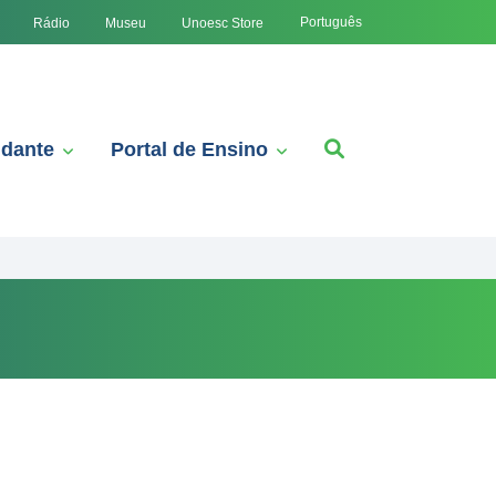
Português
Rádio
Museu
Unoesc Store
udante
Portal de Ensino