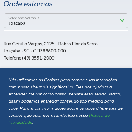
Onde estamos
Selecione o campus
Rua Getúlio Vargas, 2125 - Bairro Flor da Serra
Joaçaba - SC - CEP 89600-000
Telefone (49) 3551-2000
Siga a Unoesc
Nós utilizamos os Cookies para tornar suas interações
com nosso site mais significativa. Eles nos ajudam a
entender melhor como nosso website está sendo usado,
assim podemos entregar conteúdo sob medida para
você. Para mais informações sobre os tipos diferentes de
cookies que estamos usando, leia nossa
Política de
Privacidade
.