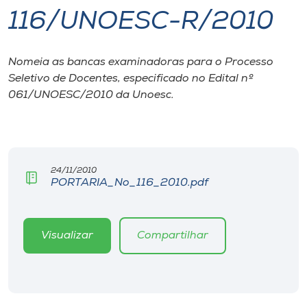
116/UNOESC-R/2010
I.nova
Nomeia as bancas examinadoras para o Processo
Diplomados
Seletivo de Docentes, especificado no Edital nº
061/UNOESC/2010 da Unoesc.
Cultura
CPA
24/11/2010
PORTARIA_No_116_2010.pdf
Biblioteca
Editora
Visualizar
Compartilhar
Rádio