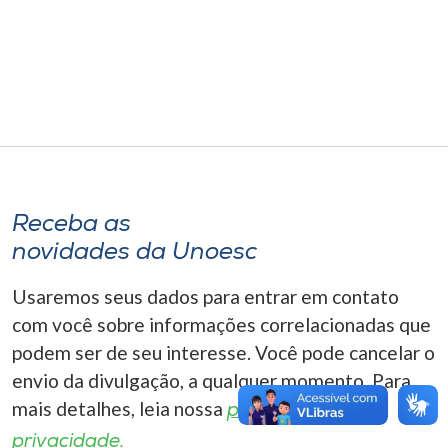
Museu
Unoesc
Store
Selecione
o idioma
Receba as
novidades da Unoesc
Usaremos seus dados para entrar em contato
A+
A-
com você sobre informações correlacionadas que
podem ser de seu interesse. Você pode cancelar o
envio da divulgação, a qualquer momento. Para
mais detalhes, leia nossa
política de
privacidade.