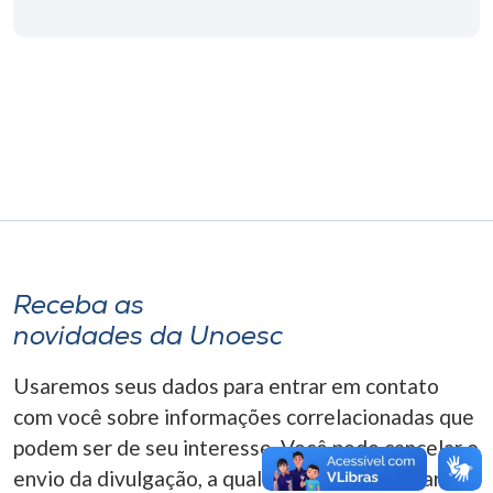
Museu
Unoesc
Store
Selecione
o idioma
Receba as
A+
novidades da Unoesc
A-
Usaremos seus dados para entrar em contato
com você sobre informações correlacionadas que
podem ser de seu interesse. Você pode cancelar o
envio da divulgação, a qualquer momento. Para