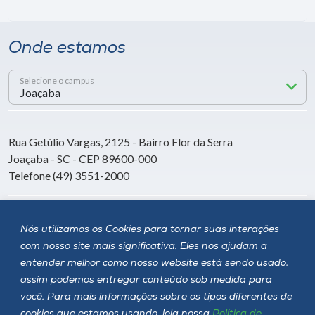
Onde estamos
Selecione o campus
Rua Getúlio Vargas, 2125 - Bairro Flor da Serra
Joaçaba - SC - CEP 89600-000
Telefone (49) 3551-2000
Siga a Unoesc
Nós utilizamos os Cookies para tornar suas interações
com nosso site mais significativa. Eles nos ajudam a
entender melhor como nosso website está sendo usado,
assim podemos entregar conteúdo sob medida para
você. Para mais informações sobre os tipos diferentes de
cookies que estamos usando, leia nossa
Política de