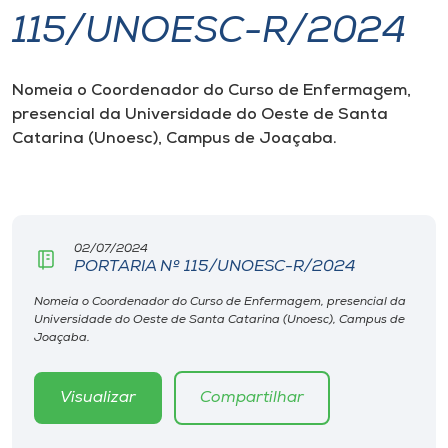
115/UNOESC-R/2024
I.nova
Nomeia o Coordenador do Curso de Enfermagem,
Diplomados
presencial da Universidade
do Oeste de Santa
Catarina (Unoesc), Campus de Joaçaba.
Cultura
CPA
02/07/2024
PORTARIA Nº 115/UNOESC-R/2024
Biblioteca
Nomeia o Coordenador do Curso de Enfermagem, presencial da
Universidade do Oeste de Santa Catarina (Unoesc), Campus de
Editora
Joaçaba.
Rádio
Visualizar
Compartilhar