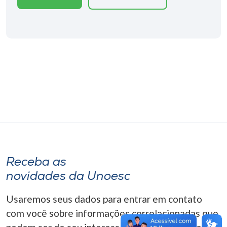
Museu
Unoesc
Store
Selecione
o idioma
A+
Receba as
A-
novidades da Unoesc
Usaremos seus dados para entrar em contato
com você sobre informações correlacionadas que