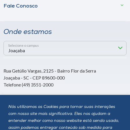
Fale Conosco
Onde estamos
Selecione o campus
Rua Getúlio Vargas, 2125 - Bairro Flor da Serra
Joaçaba - SC - CEP 89600-000
Telefone (49) 3551-2000
Siga a Unoesc
Nós utilizamos os Cookies para tornar suas interações
com nosso site mais significativa. Eles nos ajudam a
entender melhor como nosso website está sendo usado,
assim podemos entregar conteúdo sob medida para