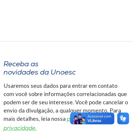
Museu
Unoesc
Store
Selecione
o idioma
Receba as
novidades da Unoesc
Usaremos seus dados para entrar em contato
A+
com você sobre informações correlacionadas que
A-
podem ser de seu interesse. Você pode cancelar o
envio da divulgação, a qualquer momento. Para
mais detalhes, leia nossa
política de
privacidade.