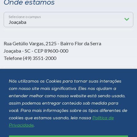
Onde estamos
Selecione o campus
Rua Getúlio Vargas, 2125 - Bairro Flor da Serra
Joaçaba - SC - CEP 89600-000
Telefone (49) 3551-2000
Siga a Unoesc
Nós utilizamos os Cookies para tornar suas interações
com nosso site mais significativa. Eles nos ajudam a
entender melhor como nosso website está sendo usado,
assim podemos entregar conteúdo sob medida para
você. Para mais informações sobre os tipos diferentes de
cookies que estamos usando, leia nossa
Política de
Privacidade
.