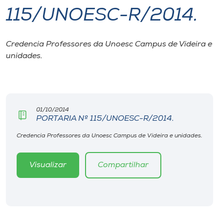
115/UNOESC-R/2014.
I.nova
Credencia Professores da Unoesc Campus de Videira e
Diplomados
unidades.
Cultura
CPA
01/10/2014
PORTARIA Nº 115/UNOESC-R/2014.
Biblioteca
Credencia Professores da Unoesc Campus de Videira e unidades.
Visualizar
Compartilhar
Editora
Rádio