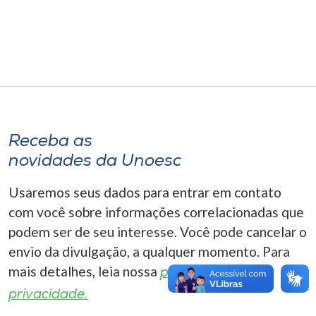
Museu
Unoesc
Store
Selecione
Receba as
o idioma
novidades da Unoesc
Usaremos seus dados para entrar em contato
A+
com você sobre informações correlacionadas que
A-
podem ser de seu interesse. Você pode cancelar o
envio da divulgação, a qualquer momento. Para
mais detalhes, leia nossa
política de
privacidade.