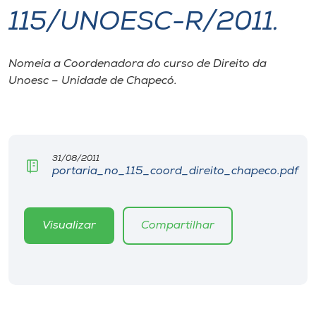
115/UNOESC-R/2011.
I.nova
Nomeia a Coordenadora do curso de Direito da
Diplomados
Unoesc – Unidade de Chapecó.
Cultura
CPA
31/08/2011
portaria_no_115_coord_direito_chapeco.pdf
Biblioteca
Visualizar
Compartilhar
Editora
Rádio