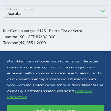
Selecione o campus
Rua Getúlio Vargas, 2125 - Bairro Flor da Serra
Joaçaba - SC - CEP 89600-000
Telefone (49) 3551-2000
Siga a Unoesc
Nós utilizamos os Cookies para tornar suas interações
com nosso site mais significativa. Eles nos ajudam a
entender melhor como nosso website está sendo usado,
assim podemos entregar conteúdo sob medida para
você. Para mais informações sobre os tipos diferentes de
cookies que estamos usando, leia nossa
Política de
Privacidade
.
Aceitar todos os cookies