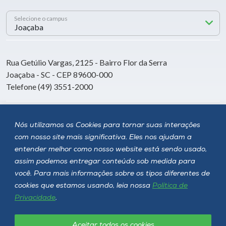
Selecione o campus
Rua Getúlio Vargas, 2125 - Bairro Flor da Serra
Joaçaba - SC - CEP 89600-000
Telefone (49) 3551-2000
Siga a Unoesc
Nós utilizamos os Cookies para tornar suas interações
com nosso site mais significativa. Eles nos ajudam a
entender melhor como nosso website está sendo usado,
assim podemos entregar conteúdo sob medida para
você. Para mais informações sobre os tipos diferentes de
cookies que estamos usando, leia nossa
Política de
Privacidade
.
Aceitar todos os cookies