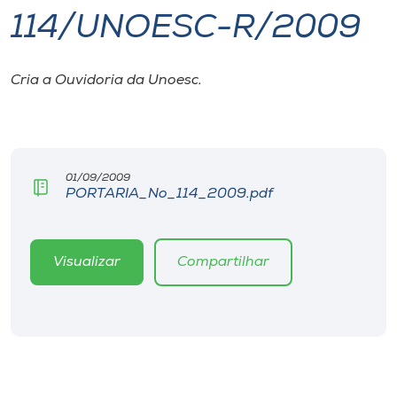
114/UNOESC-R/2009
I.nova
Cria a Ouvidoria da Unoesc.
Diplomados
Cultura
01/09/2009
PORTARIA_No_114_2009.pdf
CPA
Biblioteca
Visualizar
Compartilhar
Editora
Rádio