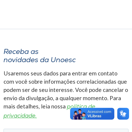
Museu
Unoesc
Store
Receba as
Selecione
novidades da Unoesc
o idioma
Usaremos seus dados para entrar em contato
com você sobre informações correlacionadas que
A+
podem ser de seu interesse. Você pode cancelar o
A-
envio da divulgação, a qualquer momento. Para
mais detalhes, leia nossa
política de
privacidade.