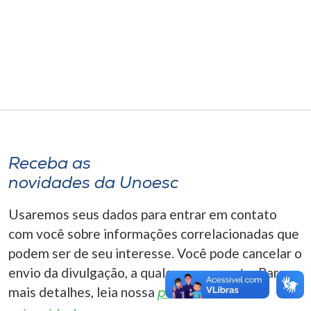
Museu
Unoesc
Store
Selecione
o idioma
Receba as
novidades da Unoesc
A+
Usaremos seus dados para entrar em contato
A-
com você sobre informações correlacionadas que
podem ser de seu interesse. Você pode cancelar o
envio da divulgação, a qualquer momento. Para
mais detalhes, leia nossa
política de