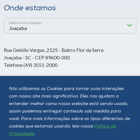
Onde estamos
Selecione o campus
Rua Getúlio Vargas, 2125 - Bairro Flor da Serra
Joaçaba - SC - CEP 89600-000
Telefone (49) 3551-2000
Siga a Unoesc
Nós utilizamos os Cookies para tornar suas interações
com nosso site mais significativa. Eles nos ajudam a
entender melhor como nosso website está sendo usado,
assim podemos entregar conteúdo sob medida para
você. Para mais informações sobre os tipos diferentes de
cookies que estamos usando, leia nossa
Política de
Privacidade
.