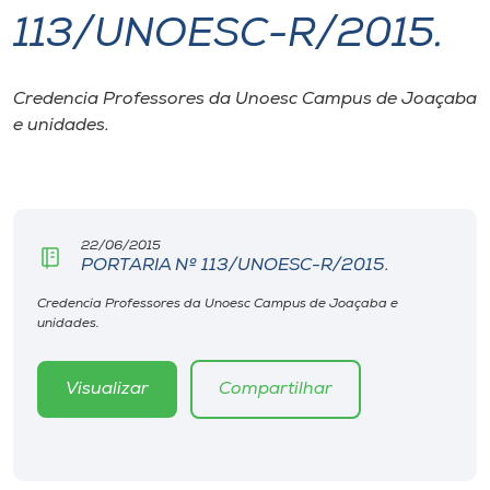
113/UNOESC-R/2015.
I.nova
Credencia Professores da Unoesc Campus de Joaçaba
Diplomados
e unidades.
Cultura
CPA
22/06/2015
PORTARIA Nº 113/UNOESC-R/2015.
Biblioteca
Credencia Professores da Unoesc Campus de Joaçaba e
unidades.
Editora
Visualizar
Compartilhar
Rádio