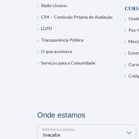
Rádio Unoesc
CURS
CPA – Comissão Própria de Avaliação
Grad
LGPD
Pós-
Transparência Pública
Mest
O que acontece
Exte
Serviços para a Comunidade
Curs
Colé
Onde estamos
Selecione o campus