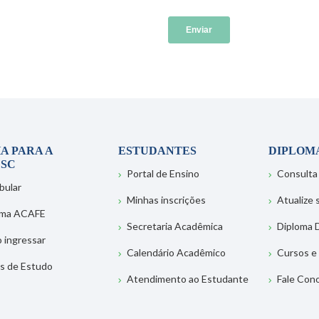
A PARA A
ESTUDANTES
DIPLOM
SC
Portal de Ensino
Consulta
bular
Minhas inscrições
Atualize
ema ACAFE
Secretaria Acadêmica
Diploma D
 ingressar
Calendário Acadêmico
Cursos e
s de Estudo
Atendimento ao Estudante
Fale Con