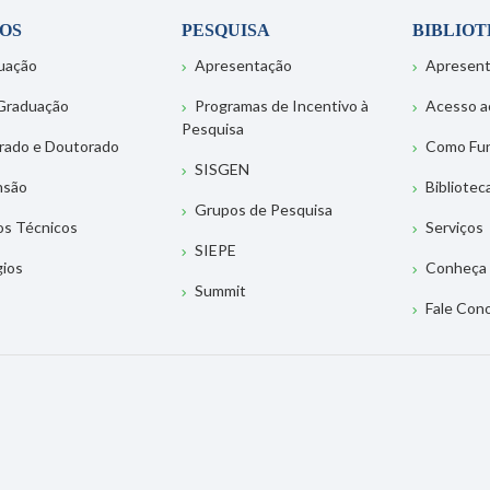
OS
PESQUISA
BIBLIO
uação
Apresentação
Apresen
Graduação
Programas de Incentivo à
Acesso a
Pesquisa
rado e Doutorado
Como Fu
SISGEN
nsão
Bibliotec
Grupos de Pesquisa
os Técnicos
Serviços
SIEPE
gios
Conheça 
Summit
Fale Con