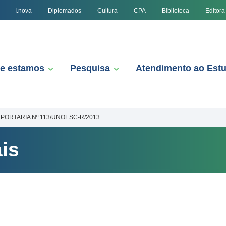
I.nova
Diplomados
Cultura
CPA
Biblioteca
Editora
e estamos
Pesquisa
Atendimento ao Est
PORTARIA Nº 113/UNOESC-R/2013
is