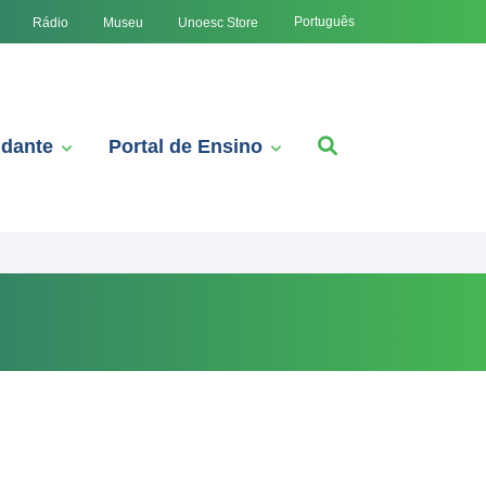
Português
Rádio
Museu
Unoesc Store
udante
Portal de Ensino