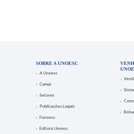
SOBRE A UNOESC
VENH
UNOE
A Unoesc
Vesti
Campi
Sist
Setores
Como
Publicações Legais
Bolsa
Funoesc
Editora Unoesc