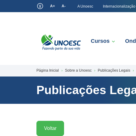
A+
A-
A Unoesc
Internacionalização
Cursos
Ond
Página Inicial
Sobre a Unoesc
Publicações Legais
Publicações Lega
Voltar