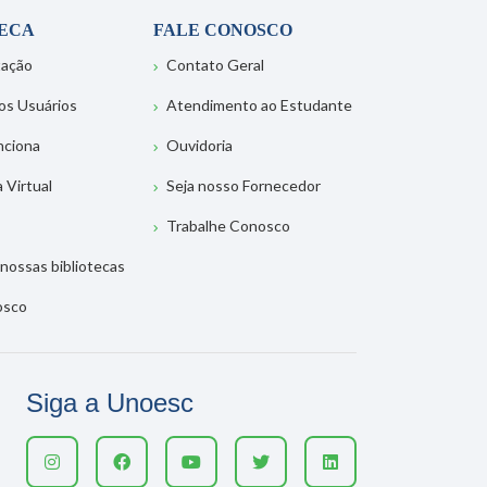
TECA
FALE CONOSCO
tação
Contato Geral
os Usuários
Atendimento ao Estudante
nciona
Ouvidoria
a Virtual
Seja nosso Fornecedor
Trabalhe Conosco
nossas bibliotecas
osco
Siga a Unoesc