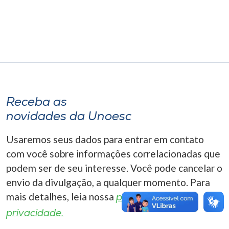
Museu
Unoesc
Store
Selecione
Receba as
o idioma
novidades da Unoesc
Usaremos seus dados para entrar em contato
A+
com você sobre informações correlacionadas que
A-
podem ser de seu interesse. Você pode cancelar o
envio da divulgação, a qualquer momento. Para
mais detalhes, leia nossa
política de
privacidade.