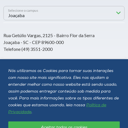
Selecione o campus
Rua Getúlio Vargas, 2125 - Bairro Flor da Serra
Joaçaba - SC - CEP 89600-000
Telefone (49) 3551-2000
Siga a Unoesc
Nós utilizamos os Cookies para tornar suas interações
com nosso site mais significativa. Eles nos ajudam a
entender melhor como nosso website está sendo usado,
assim podemos entregar conteúdo sob medida para
você. Para mais informações sobre os tipos diferentes de
cookies que estamos usando, leia nossa
Política de
Privacidade
.
Aceitar todos os cookies