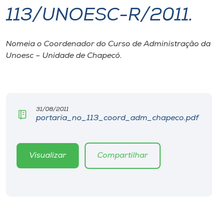
113/UNOESC-R/2011.
I.nova
Nomeia o Coordenador do Curso de Administração da
Diplomados
Unoesc – Unidade de Chapecó.
Cultura
CPA
31/08/2011
portaria_no_113_coord_adm_chapeco.pdf
Biblioteca
Visualizar
Compartilhar
Editora
Rádio