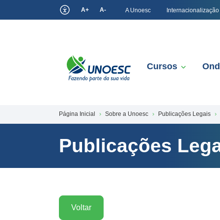
A+
A-
A Unoesc
Internacionalização
Cursos
Ond
Página Inicial
Sobre a Unoesc
Publicações Legais
Publicações Lega
Voltar