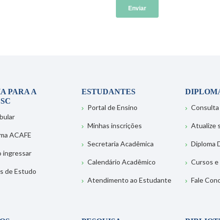
A PARA A
ESTUDANTES
DIPLOM
SC
Portal de Ensino
Consulta
bular
Minhas inscrições
Atualize
ema ACAFE
Secretaria Acadêmica
Diploma D
 ingressar
Calendário Acadêmico
Cursos e
s de Estudo
Atendimento ao Estudante
Fale Con