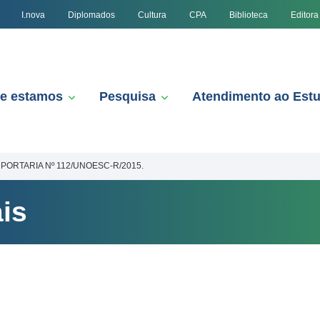
I.nova
Diplomados
Cultura
CPA
Biblioteca
Editora
e estamos
Pesquisa
Atendimento ao Est
PORTARIA Nº 112/UNOESC-R/2015.
is