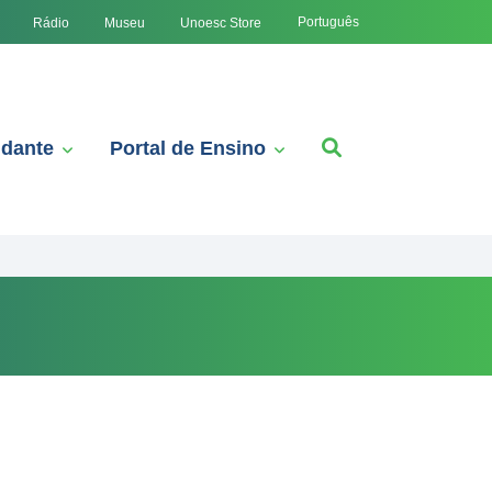
Português
Rádio
Museu
Unoesc Store
udante
Portal de Ensino