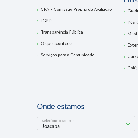
CURS
CPA – Comissão Própria de Avaliação
Grad
LGPD
Pós-
Transparência Pública
Mest
O que acontece
Exte
Serviços para a Comunidade
Curs
Colé
Onde estamos
Selecione o campus