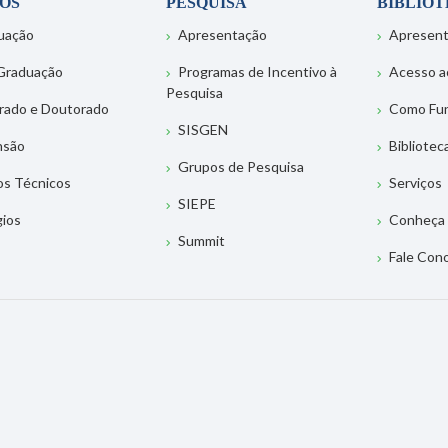
OS
PESQUISA
BIBLIO
uação
Apresentação
Apresen
Graduação
Programas de Incentivo à
Acesso a
Pesquisa
rado e Doutorado
Como Fu
SISGEN
nsão
Bibliotec
Grupos de Pesquisa
os Técnicos
Serviços
SIEPE
gios
Conheça 
Summit
Fale Con