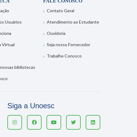
TECA
FALE CONOSCO
tação
Contato Geral
os Usuários
Atendimento ao Estudante
nciona
Ouvidoria
a Virtual
Seja nosso Fornecedor
Trabalhe Conosco
nossas bibliotecas
osco
Siga a Unoesc