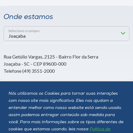
Onde estamos
Selecione o campus
Rua Getúlio Vargas, 2125 - Bairro Flor da Serra
Joaçaba - SC - CEP 89600-000
Telefone (49) 3551-2000
Siga a Unoesc
Nós utilizamos os Cookies para tornar suas interações
com nosso site mais significativa. Eles nos ajudam a
entender melhor como nosso website está sendo usado,
assim podemos entregar conteúdo sob medida para
você. Para mais informações sobre os tipos diferentes de
cookies que estamos usando, leia nossa
Política de