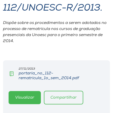
112/UNOESC-R/2013.
I.nova
Dispõe sobre os procedimentos a serem adotados no
Diplomados
processo de rematrícula nos cursos de graduação
presenciais da Unoesc para o primeiro semestre de
Cultura
2014.
CPA
27/11/2013
Biblioteca
portaria_no_112-
rematricula_1o_sem_2014.pdf
Editora
Visualizar
Compartilhar
Rádio