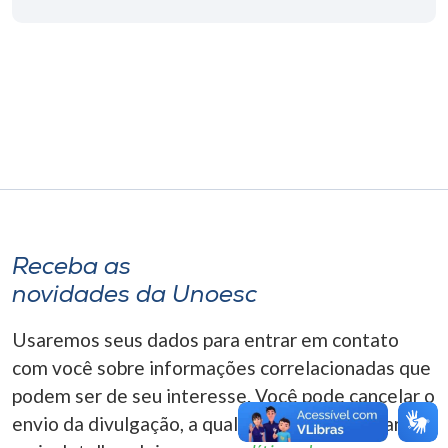
Museu
Unoesc
Store
Selecione
o idioma
Receba as
novidades da Unoesc
A+
A-
Usaremos seus dados para entrar em contato
com você sobre informações correlacionadas que
podem ser de seu interesse. Você pode cancelar o
envio da divulgação, a qualquer momento. Para