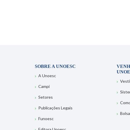
SOBRE A UNOESC
VENH
UNOE
A Unoesc
Vesti
Campi
Sist
Setores
Como
Publicações Legais
Bolsa
Funoesc
Editora Unoesc