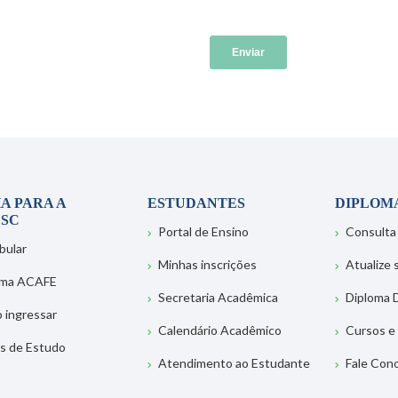
A PARA A
ESTUDANTES
DIPLOM
SC
Portal de Ensino
Consulta
bular
Minhas inscrições
Atualize
ema ACAFE
Secretaria Acadêmica
Diploma D
 ingressar
Calendário Acadêmico
Cursos e
s de Estudo
Atendimento ao Estudante
Fale Con