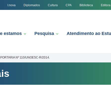
I.nova
Diplomados
Cultura
CPA
Biblioteca
Editora
e estamos
Pesquisa
Atendimento ao Est
PORTARIA Nº 110/UNOESC-R/2014.
is