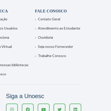
TECA
FALE CONOSCO
tação
Contato Geral
os Usuários
Atendimento ao Estudante
nciona
Ouvidoria
a Virtual
Seja nosso Fornecedor
Trabalhe Conosco
nossas bibliotecas
osco
Siga a Unoesc