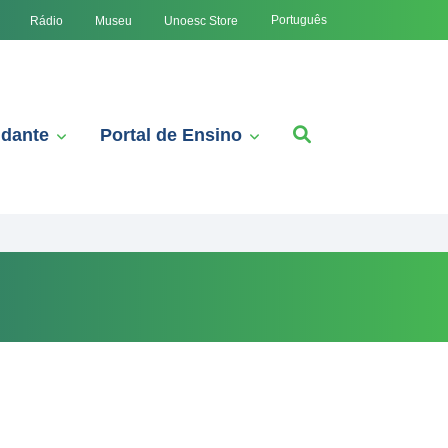
Português
Rádio
Museu
Unoesc Store
udante
Portal de Ensino