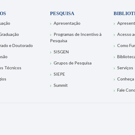
OS
PESQUISA
BIBLIO
uação
Apresentação
Apresen
Graduação
Programas de Incentivo à
Acesso a
Pesquisa
rado e Doutorado
Como Fu
SISGEN
nsão
Bibliotec
Grupos de Pesquisa
os Técnicos
Serviços
SIEPE
gios
Conheça 
Summit
Fale Con