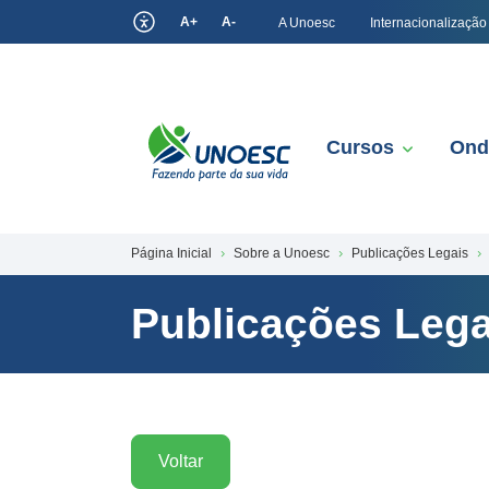
A+
A-
A Unoesc
Internacionalização
Cursos
Ond
Página Inicial
Sobre a Unoesc
Publicações Legais
Publicações Lega
Voltar