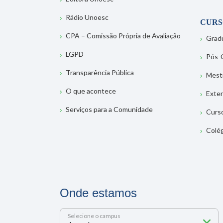
Rádio Unoesc
CURS
CPA – Comissão Própria de Avaliação
Grad
LGPD
Pós-
Transparência Pública
Mest
O que acontece
Exte
Serviços para a Comunidade
Curs
Colé
Onde estamos
Selecione o campus