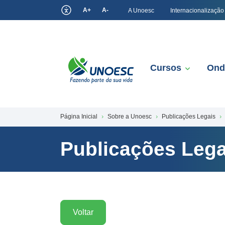
A+
A-
A Unoesc
Internacionalização
Cursos
Ond
Página Inicial
Sobre a Unoesc
Publicações Legais
Publicações Lega
Voltar