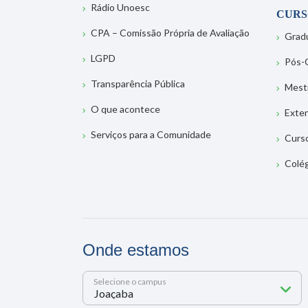
Rádio Unoesc
CURS
CPA – Comissão Própria de Avaliação
Grad
LGPD
Pós-
Transparência Pública
Mest
O que acontece
Exte
Serviços para a Comunidade
Curs
Colé
Onde estamos
Selecione o campus