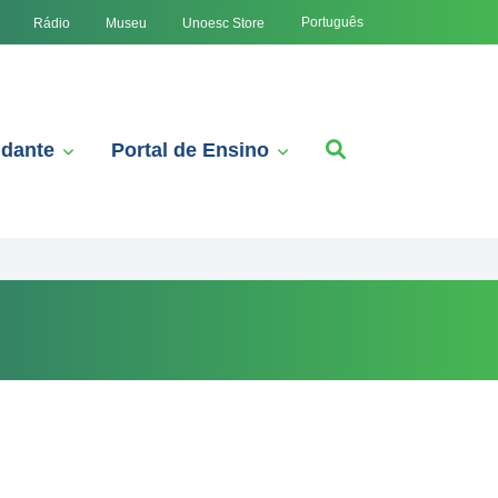
Português
Rádio
Museu
Unoesc Store
udante
Portal de Ensino