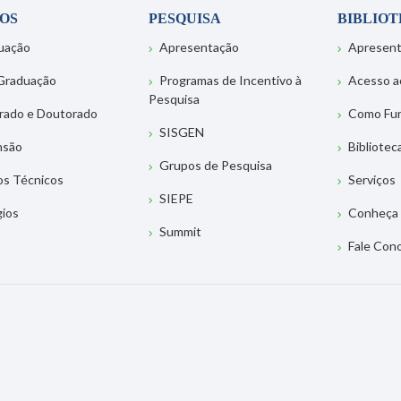
OS
PESQUISA
BIBLIO
uação
Apresentação
Apresen
Graduação
Programas de Incentivo à
Acesso a
Pesquisa
rado e Doutorado
Como Fu
SISGEN
nsão
Bibliotec
Grupos de Pesquisa
os Técnicos
Serviços
SIEPE
gios
Conheça 
Summit
Fale Con