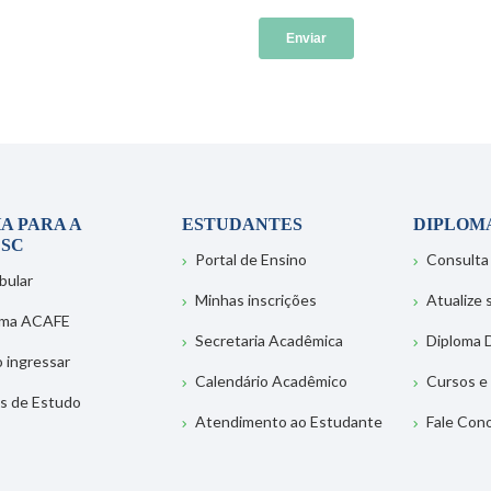
A PARA A
ESTUDANTES
DIPLOM
SC
Portal de Ensino
Consulta
bular
Minhas inscrições
Atualize
ema ACAFE
Secretaria Acadêmica
Diploma D
 ingressar
Calendário Acadêmico
Cursos e
s de Estudo
Atendimento ao Estudante
Fale Con