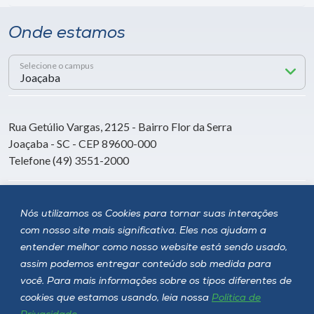
Onde estamos
Selecione o campus
Rua Getúlio Vargas, 2125 - Bairro Flor da Serra
Joaçaba - SC - CEP 89600-000
Telefone (49) 3551-2000
Siga a Unoesc
Nós utilizamos os Cookies para tornar suas interações
com nosso site mais significativa. Eles nos ajudam a
entender melhor como nosso website está sendo usado,
assim podemos entregar conteúdo sob medida para
você. Para mais informações sobre os tipos diferentes de
cookies que estamos usando, leia nossa
Política de