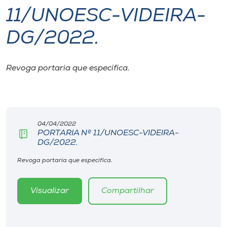
11/UNOESC-VIDEIRA-
I.nova
DG/2022.
Diplomados
Revoga portaria que especifica.
Cultura
CPA
04/04/2022
PORTARIA Nº 11/UNOESC-VIDEIRA-
Biblioteca
DG/2022.
Revoga portaria que especifica.
Editora
Visualizar
Compartilhar
Rádio