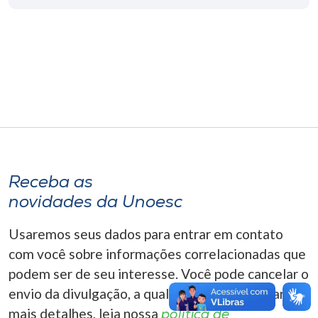
Museu
Unoesc
Store
Selecione
o idioma
Receba as
novidades da Unoesc
A+
A-
Usaremos seus dados para entrar em contato
com você sobre informações correlacionadas que
podem ser de seu interesse. Você pode cancelar o
envio da divulgação, a qualquer momento. Para
mais detalhes, leia nossa
política de