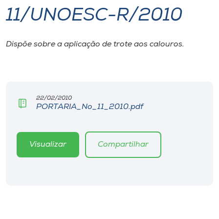
11/UNOESC-R/2010
I.nova
Dispõe sobre a aplicação de trote aos calouros.
Diplomados
Cultura
22/02/2010
PORTARIA_No_11_2010.pdf
CPA
Biblioteca
Visualizar
Compartilhar
Editora
Rádio