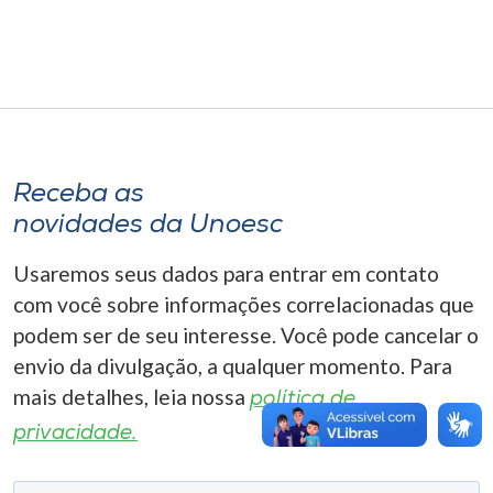
Museu
Unoesc
Store
Receba as
Selecione
novidades da Unoesc
o idioma
Usaremos seus dados para entrar em contato
com você sobre informações correlacionadas que
A+
podem ser de seu interesse. Você pode cancelar o
A-
envio da divulgação, a qualquer momento. Para
mais detalhes, leia nossa
política de
privacidade.