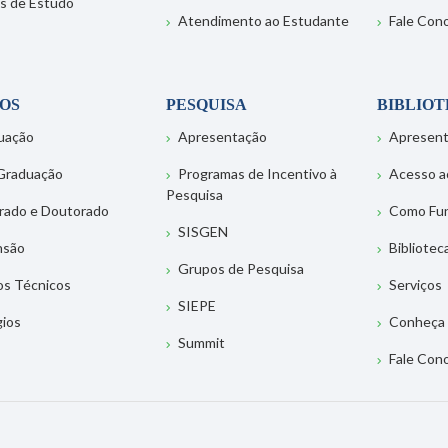
s de Estudo
Atendimento ao Estudante
Fale Con
OS
PESQUISA
BIBLIO
uação
Apresentação
Apresen
Graduação
Programas de Incentivo à
Acesso a
Pesquisa
rado e Doutorado
Como Fu
SISGEN
nsão
Bibliotec
Grupos de Pesquisa
os Técnicos
Serviços
SIEPE
gios
Conheça 
Summit
Fale Con