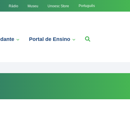
Português
Rádio
Museu
Unoesc Store
udante
Portal de Ensino