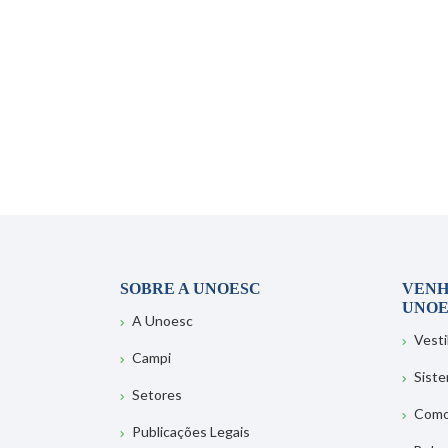
SOBRE A UNOESC
VENH
UNOE
A Unoesc
Vesti
Campi
Sist
Setores
Como
Publicações Legais