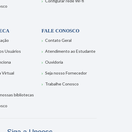
Configurar rede Wi-fi
osco
TECA
FALE CONOSCO
tação
Contato Geral
os Usuários
Atendimento ao Estudante
nciona
Ouvidoria
a Virtual
Seja nosso Fornecedor
Trabalhe Conosco
nossas bibliotecas
osco
Siga a Unoesc