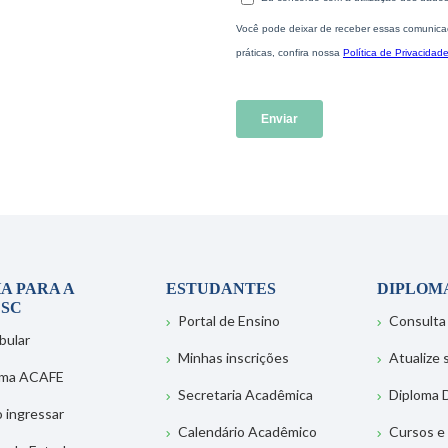
A PARA A
ESTUDANTES
DIPLOM
SC
Portal de Ensino
Consulta
bular
Minhas inscrições
Atualize
ema ACAFE
Secretaria Acadêmica
Diploma D
 ingressar
Calendário Acadêmico
Cursos e