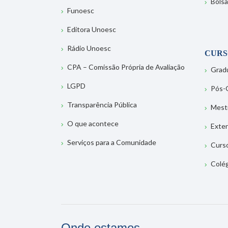
Bolsa
Funoesc
Editora Unoesc
Rádio Unoesc
CURS
CPA – Comissão Própria de Avaliação
Grad
LGPD
Pós-
Transparência Pública
Mest
O que acontece
Exte
Serviços para a Comunidade
Curs
Colé
Onde estamos