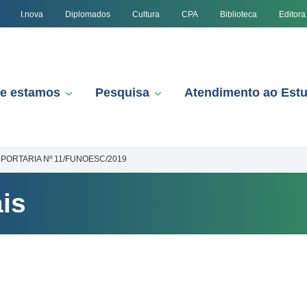
I.nova
Diplomados
Cultura
CPA
Biblioteca
Editora
e estamos
Pesquisa
Atendimento ao Est
PORTARIA Nº 11/FUNOESC/2019
is