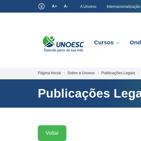
A+
A-
A Unoesc
Internacionalização
Cursos
Ond
Página Inicial
Sobre a Unoesc
Publicações Legais
Publicações Lega
Voltar