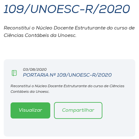
109/UNOESC-R/2020
I.nova
Reconstitui o Núcleo Docente Estruturante do curso de
Diplomados
Ciências Contábeis da Unoesc.
Cultura
CPA
03/08/2020
PORTARIA Nº 109/UNOESC-R/2020
Biblioteca
Reconstitui o Núcleo Docente Estruturante do curso de Ciências
Contábeis da Unoesc.
Editora
Visualizar
Compartilhar
Rádio