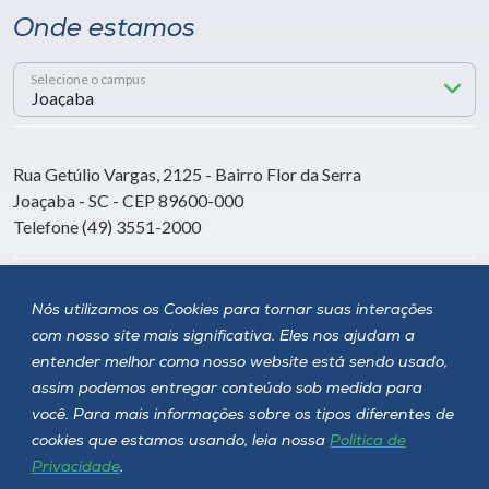
Onde estamos
Selecione o campus
Rua Getúlio Vargas, 2125 - Bairro Flor da Serra
Joaçaba - SC - CEP 89600-000
Telefone (49) 3551-2000
Siga a Unoesc
Nós utilizamos os Cookies para tornar suas interações
com nosso site mais significativa. Eles nos ajudam a
entender melhor como nosso website está sendo usado,
assim podemos entregar conteúdo sob medida para
você. Para mais informações sobre os tipos diferentes de
cookies que estamos usando, leia nossa
Política de
Privacidade
.