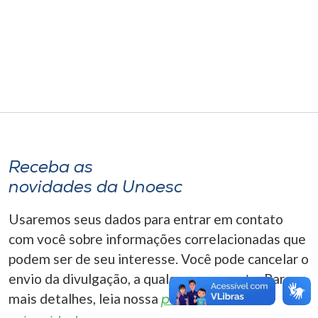
Museu
Unoesc
Store
Selecione
o idioma
Receba as
novidades da Unoesc
A+
Usaremos seus dados para entrar em contato
A-
com você sobre informações correlacionadas que
podem ser de seu interesse. Você pode cancelar o
envio da divulgação, a qualquer momento. Para
mais detalhes, leia nossa
política de