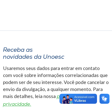
Museu
Unoesc
Store
Selecione
Receba as
o idioma
novidades da Unoesc
Usaremos seus dados para entrar em contato
A+
com você sobre informações correlacionadas que
A-
podem ser de seu interesse. Você pode cancelar o
envio da divulgação, a qualquer momento. Para
mais detalhes, leia nossa
política de
privacidade.