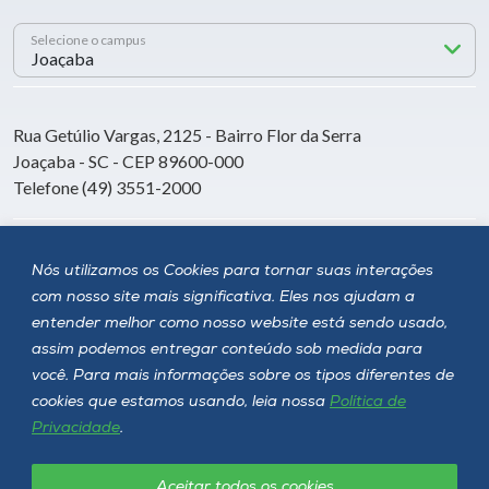
Selecione o campus
Rua Getúlio Vargas, 2125 - Bairro Flor da Serra
Joaçaba - SC - CEP 89600-000
Telefone (49) 3551-2000
Siga a Unoesc
Nós utilizamos os Cookies para tornar suas interações
com nosso site mais significativa. Eles nos ajudam a
entender melhor como nosso website está sendo usado,
assim podemos entregar conteúdo sob medida para
você. Para mais informações sobre os tipos diferentes de
cookies que estamos usando, leia nossa
Política de
Privacidade
.
Aceitar todos os cookies