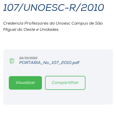
107/UNOESC-R/2010
I.nova
Credencia Professores da Unoesc Campus de São
Diplomados
Miguel do Oeste e Unidades.
Cultura
CPA
22/10/2010
PORTARIA_No_107_2010.pdf
Biblioteca
Visualizar
Compartilhar
Editora
Rádio