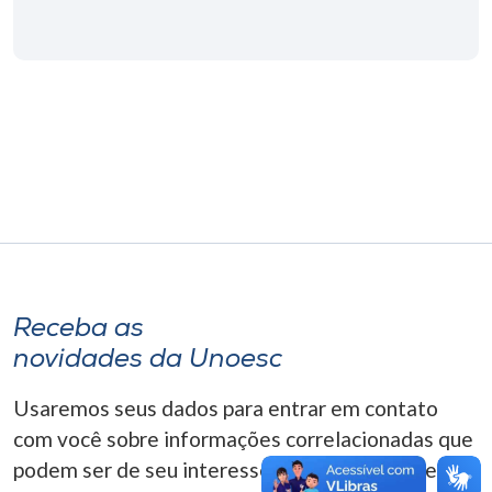
Museu
Unoesc
Store
Selecione
o idioma
A+
Receba as
A-
novidades da Unoesc
Usaremos seus dados para entrar em contato
com você sobre informações correlacionadas que
podem ser de seu interesse. Você pode cancelar o