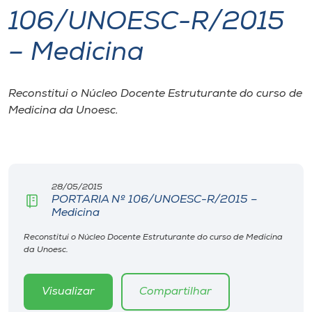
106/UNOESC-R/2015
I.nova
– Medicina
Diplomados
Reconstitui o Núcleo Docente Estruturante do curso de
Medicina da Unoesc.
Cultura
CPA
28/05/2015
Biblioteca
PORTARIA Nº 106/UNOESC-R/2015 –
Medicina
Editora
Reconstitui o Núcleo Docente Estruturante do curso de Medicina
da Unoesc.
Rádio
Visualizar
Compartilhar