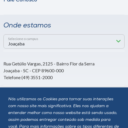
Fale Conosco
Onde estamos
Selecione o campus
Rua Getúlio Vargas, 2125 - Bairro Flor da Serra
Joaçaba - SC - CEP 89600-000
Telefone (49) 3551-2000
Siga a Unoesc
Nós utilizamos os Cookies para tornar suas interações
com nosso site mais significativa. Eles nos ajudam a
entender melhor como nosso website está sendo usado,
assim podemos entregar conteúdo sob medida para
você. Para mais informações sobre os tipos diferentes de