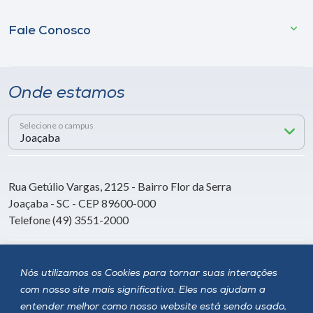
Fale Conosco
Onde estamos
Selecione o campus
Rua Getúlio Vargas, 2125 - Bairro Flor da Serra
Joaçaba - SC - CEP 89600-000
Telefone (49) 3551-2000
Siga a Unoesc
Nós utilizamos os Cookies para tornar suas interações
com nosso site mais significativa. Eles nos ajudam a
entender melhor como nosso website está sendo usado,