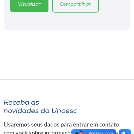
Museu
Visualizar
Compartilhar
Unoesc
Store
Selecione
o idioma
A+
A-
Receba as
novidades da Unoesc
Usaremos seus dados para entrar em contato
com você sobre informações correlacionadas que