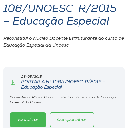
106/UNOESC-R/2015
I.nova
– Educação Especial
Diplomados
Reconstitui o Núcleo Docente Estruturante do curso de
Educação Especial da Unoesc.
Cultura
CPA
28/05/2015
Biblioteca
PORTARIA Nº 106/UNOESC-R/2015 -
Educação Especial
Editora
Reconstitui o Núcleo Docente Estruturante do curso de Educação
Especial da Unoesc.
Rádio
Visualizar
Compartilhar