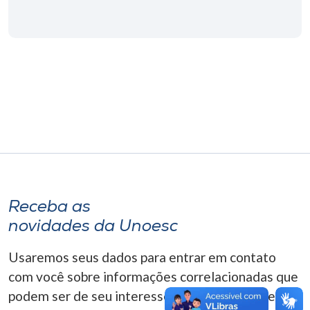
Museu
Unoesc
Store
Selecione
o idioma
A+
Receba as
A-
novidades da Unoesc
Usaremos seus dados para entrar em contato
com você sobre informações correlacionadas que
podem ser de seu interesse. Você pode cancelar o