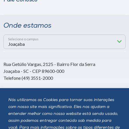
Fale Conosco
Onde estamos
Selecione o campus
Rua Getúlio Vargas, 2125 - Bairro Flor da Serra
Joaçaba - SC - CEP 89600-000
Telefone (49) 3551-2000
Siga a Unoesc
Nós utilizamos os Cookies para tornar suas interações
com nosso site mais significativa. Eles nos ajudam a
entender melhor como nosso website está sendo usado,
assim podemos entregar conteúdo sob medida para
você. Para mais informações sobre os tipos diferentes de