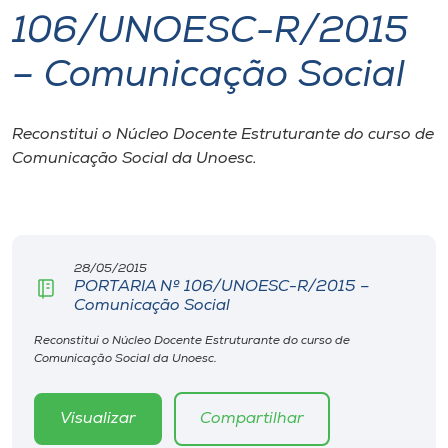
106/UNOESC-R/2015
I.nova
– Comunicação Social
Diplomados
Reconstitui o Núcleo Docente Estruturante do curso de
Comunicação Social da Unoesc.
Cultura
CPA
28/05/2015
Biblioteca
PORTARIA Nº 106/UNOESC-R/2015 –
Comunicação Social
Editora
Reconstitui o Núcleo Docente Estruturante do curso de
Comunicação Social da Unoesc.
Rádio
Visualizar
Compartilhar