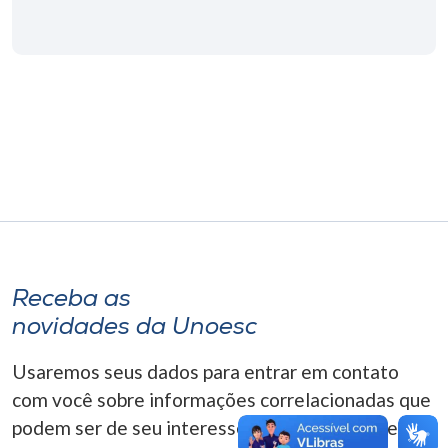
Museu
Unoesc
Store
Selecione
o idioma
A+
Receba as
A-
novidades da Unoesc
Usaremos seus dados para entrar em contato
com você sobre informações correlacionadas que
podem ser de seu interesse. Você pode cancelar o