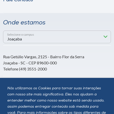
Fale Conosco
Onde estamos
Selecione o campus
Rua Getúlio Vargas, 2125 - Bairro Flor da Serra
Joaçaba - SC - CEP 89600-000
Telefone (49) 3551-2000
Siga a Unoesc
Nós utilizamos os Cookies para tornar suas interações
com nosso site mais significativa. Eles nos ajudam a
entender melhor como nosso website está sendo usado,
assim podemos entregar conteúdo sob medida para
você. Para mais informações sobre os tipos diferentes de