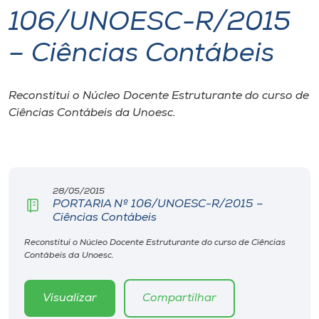
106/UNOESC-R/2015
I.nova
– Ciências Contábeis
Diplomados
Reconstitui o Núcleo Docente Estruturante do curso de
Ciências Contábeis da Unoesc.
Cultura
CPA
28/05/2015
Biblioteca
PORTARIA Nº 106/UNOESC-R/2015 –
Ciências Contábeis
Editora
Reconstitui o Núcleo Docente Estruturante do curso de Ciências
Contábeis da Unoesc.
Rádio
Visualizar
Compartilhar