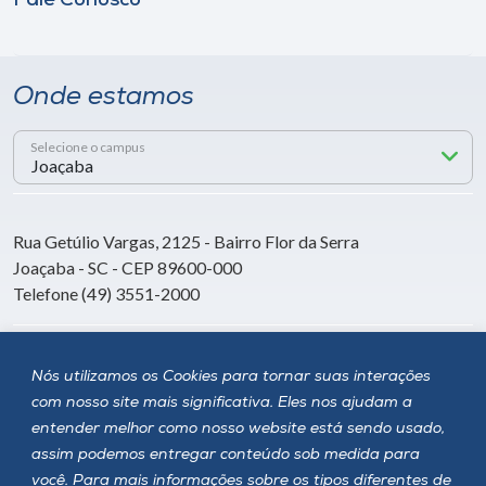
Fale Conosco
Onde estamos
Selecione o campus
Rua Getúlio Vargas, 2125 - Bairro Flor da Serra
Joaçaba - SC - CEP 89600-000
Telefone (49) 3551-2000
Siga a Unoesc
Nós utilizamos os Cookies para tornar suas interações
com nosso site mais significativa. Eles nos ajudam a
entender melhor como nosso website está sendo usado,
assim podemos entregar conteúdo sob medida para
você. Para mais informações sobre os tipos diferentes de