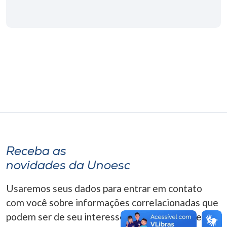
Museu
Unoesc
Store
Selecione
o idioma
A+
Receba as
A-
novidades da Unoesc
Usaremos seus dados para entrar em contato
com você sobre informações correlacionadas que
podem ser de seu interesse. Você pode cancelar o