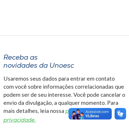
Museu
Unoesc
Store
Selecione
Receba as
o idioma
novidades da Unoesc
Usaremos seus dados para entrar em contato
A+
com você sobre informações correlacionadas que
A-
podem ser de seu interesse. Você pode cancelar o
envio da divulgação, a qualquer momento. Para
mais detalhes, leia nossa
política de
privacidade.