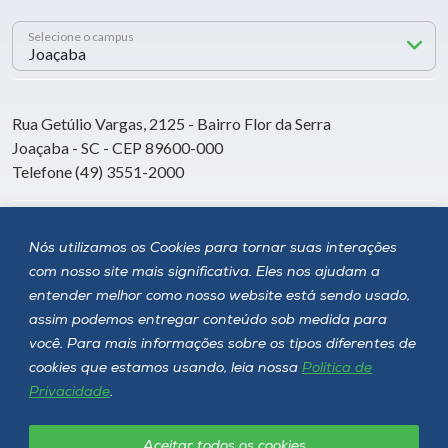
Selecione o campus
Rua Getúlio Vargas, 2125 - Bairro Flor da Serra
Joaçaba - SC - CEP 89600-000
Telefone (49) 3551-2000
Siga a Unoesc
Nós utilizamos os Cookies para tornar suas interações
com nosso site mais significativa. Eles nos ajudam a
entender melhor como nosso website está sendo usado,
assim podemos entregar conteúdo sob medida para
você. Para mais informações sobre os tipos diferentes de
cookies que estamos usando, leia nossa
Política de
Privacidade
.
Aceitar todos os cookies