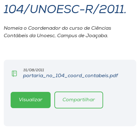
104/UNOESC-R/2011.
I.nova
Nomeia o Coordenador do curso de Ciências
Diplomados
Contábeis da Unoesc, Campus de Joaçaba.
Cultura
CPA
31/08/2011
portaria_no_104_coord_contabeis.pdf
Biblioteca
Visualizar
Compartilhar
Editora
Rádio