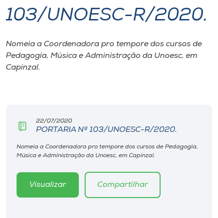
103/UNOESC-R/2020.
I.nova
Nomeia a Coordenadora pro tempore dos cursos de
Diplomados
Pedagogia, Música e Administração da Unoesc, em
Capinzal.
Cultura
CPA
22/07/2020
PORTARIA Nº 103/UNOESC-R/2020.
Biblioteca
Nomeia a Coordenadora pro tempore dos cursos de Pedagogia,
Música e Administração da Unoesc, em Capinzal.
Editora
Visualizar
Compartilhar
Rádio