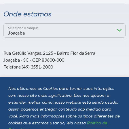
Onde estamos
Selecione o campus
Rua Getúlio Vargas, 2125 - Bairro Flor da Serra
Joaçaba - SC - CEP 89600-000
Telefone (49) 3551-2000
Siga a Unoesc
Nós utilizamos os Cookies para tornar suas interações
com nosso site mais significativa. Eles nos ajudam a
entender melhor como nosso website está sendo usado,
assim podemos entregar conteúdo sob medida para
você. Para mais informações sobre os tipos diferentes de
cookies que estamos usando, leia nossa
Política de