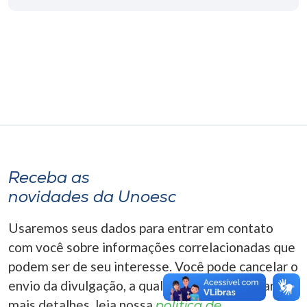
Museu
Unoesc
Store
Selecione
o idioma
Receba as
novidades da Unoesc
A+
A-
Usaremos seus dados para entrar em contato
com você sobre informações correlacionadas que
podem ser de seu interesse. Você pode cancelar o
envio da divulgação, a qualquer momento. Para
mais detalhes, leia nossa
política de