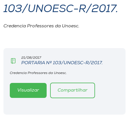
103/UNOESC-R/2017.
I.nova
Credencia Professores da Unoesc.
Diplomados
Cultura
21/08/2017
PORTARIA Nº 103/UNOESC-R/2017.
CPA
Credencia Professores da Unoesc.
Biblioteca
Visualizar
Compartilhar
Editora
Rádio