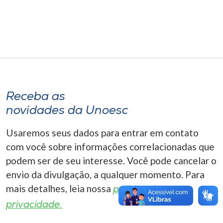
Museu
Unoesc
Store
Receba as
Selecione
o idioma
novidades da Unoesc
Usaremos seus dados para entrar em contato
com você sobre informações correlacionadas que
A+
podem ser de seu interesse. Você pode cancelar o
A-
envio da divulgação, a qualquer momento. Para
mais detalhes, leia nossa
política de
privacidade.