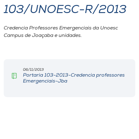
103/UNOESC-R/2013
I.nova
Credencia Professores Emergenciais da Unoesc
Diplomados
Campus de Joaçaba e unidades.
Cultura
CPA
06/11/2013
Portaria 103-2013-Credencia professores
Emergenciais-Jba
Biblioteca
Editora
Rádio