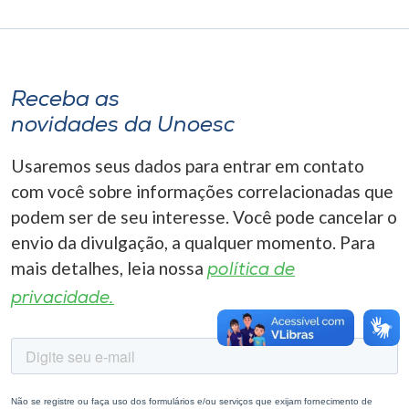
Museu
Unoesc
Store
Receba as
novidades da Unoesc
Usaremos seus dados para entrar em contato
Selecione
o idioma
com você sobre informações correlacionadas que
podem ser de seu interesse. Você pode cancelar o
envio da divulgação, a qualquer momento. Para
mais detalhes, leia nossa
A+
política de
A-
privacidade.