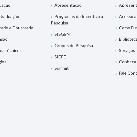
uação
Apresentação
Apresen
Graduação
Programas de Incentivo à
Acesso a
Pesquisa
rado e Doutorado
Como Fu
SISGEN
nsão
Bibliotec
Grupos de Pesquisa
os Técnicos
Serviços
SIEPE
gios
Conheça 
Summit
Fale Con