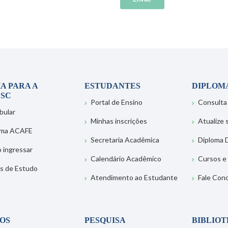
A PARA A
ESTUDANTES
DIPLOM
SC
Portal de Ensino
Consulta
bular
Minhas inscrições
Atualize
ema ACAFE
Secretaria Acadêmica
Diploma D
 ingressar
Calendário Acadêmico
Cursos e
s de Estudo
Atendimento ao Estudante
Fale Con
OS
PESQUISA
BIBLIO