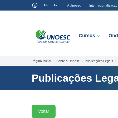
A+
A-
A Unoesc
Internacionalização
Cursos
Ond
Página Inicial
Sobre a Unoesc
Publicações Legais
Publicações Lega
Voltar