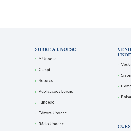
SOBRE A UNOESC
VENH
UNOE
A Unoesc
Vesti
Campi
Sist
Setores
Como
Publicações Legais
Bolsa
Funoesc
Editora Unoesc
Rádio Unoesc
CURS