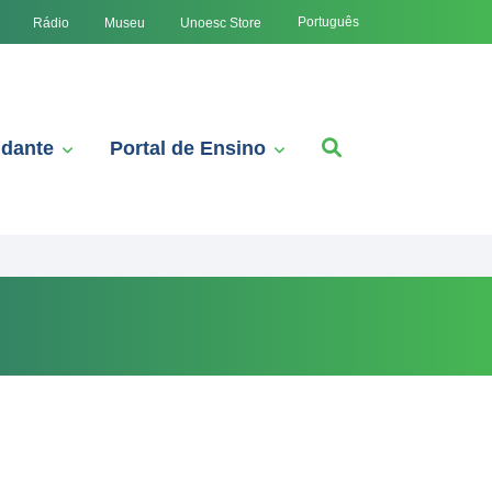
Português
Rádio
Museu
Unoesc Store
udante
Portal de Ensino