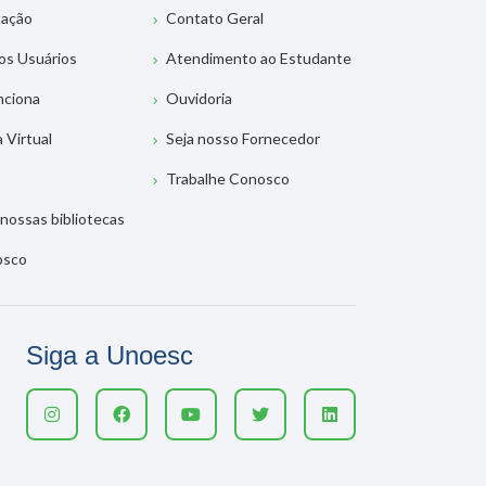
tação
Contato Geral
os Usuários
Atendimento ao Estudante
nciona
Ouvidoria
a Virtual
Seja nosso Fornecedor
Trabalhe Conosco
nossas bibliotecas
osco
Siga a Unoesc