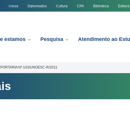
I.nova
Diplomados
Cultura
CPA
Biblioteca
Editora
e estamos
Pesquisa
Atendimento ao Est
PORTARIA Nº 103/UNOESC-R/2011
is