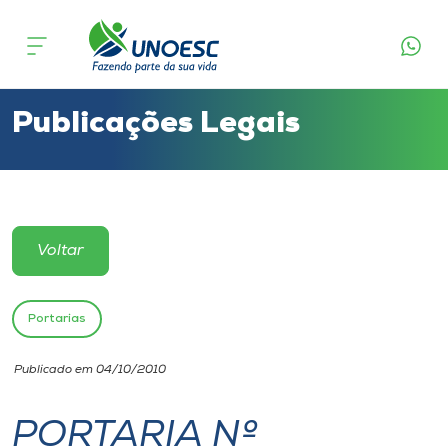
Cursos
Onde estamos
Publicações Legais
Pesquisa
Atendimento ao Estudante
Voltar
Portal de Ensino
Portarias
A
Publicado em 04/10/2010
Unoesc
PORTARIA Nº
Internacionalização