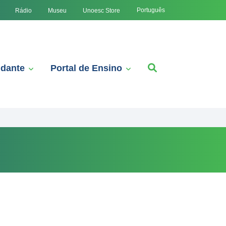
Português
Rádio
Museu
Unoesc Store
udante
Portal de Ensino