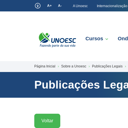
A+
A-
A Unoesc
Internacionalização
Cursos
Ond
Página Inicial
Sobre a Unoesc
Publicações Legais
Publicações Lega
Voltar