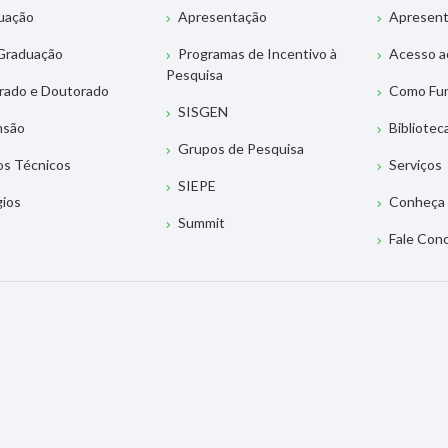
uação
Apresentação
Apresen
Graduação
Programas de Incentivo à
Acesso a
Pesquisa
rado e Doutorado
Como Fu
SISGEN
nsão
Bibliotec
Grupos de Pesquisa
os Técnicos
Serviços
SIEPE
gios
Conheça 
Summit
Fale Con