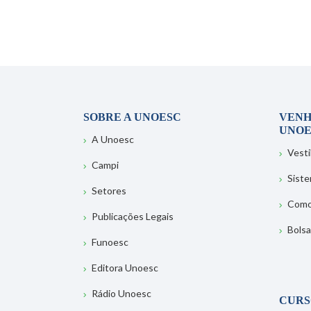
SOBRE A UNOESC
VENH
UNOE
A Unoesc
Vesti
Campi
Sist
Setores
Como
Publicações Legais
Bolsa
Funoesc
Editora Unoesc
Rádio Unoesc
CURS