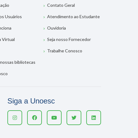
tação
Contato Geral
os Usuários
Atendimento ao Estudante
nciona
Ouvidoria
a Virtual
Seja nosso Fornecedor
Trabalhe Conosco
nossas bibliotecas
osco
Siga a Unoesc