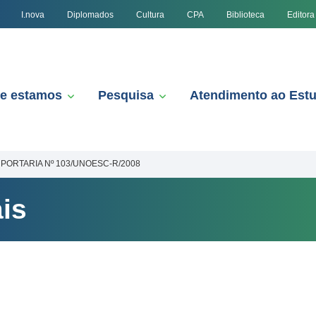
I.nova
Diplomados
Cultura
CPA
Biblioteca
Editora
e estamos
Pesquisa
Atendimento ao Est
PORTARIA Nº 103/UNOESC-R/2008
is