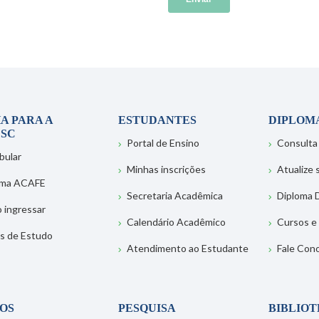
A PARA A
ESTUDANTES
DIPLOM
SC
Portal de Ensino
Consulta
bular
Minhas inscrições
Atualize
ema ACAFE
Secretaria Acadêmica
Diploma D
 ingressar
Calendário Acadêmico
Cursos e
s de Estudo
Atendimento ao Estudante
Fale Con
OS
PESQUISA
BIBLIO