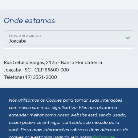
Onde estamos
Selecione o campus
Rua Getúlio Vargas, 2125 - Bairro Flor da Serra
Joaçaba - SC - CEP 89600-000
Telefone (49) 3551-2000
Siga a Unoesc
Nós utilizamos os Cookies para tornar suas interações
com nosso site mais significativa. Eles nos ajudam a
entender melhor como nosso website está sendo usado,
assim podemos entregar conteúdo sob medida para
você. Para mais informações sobre os tipos diferentes de
cookies que estamos usando, leia nossa
Política de