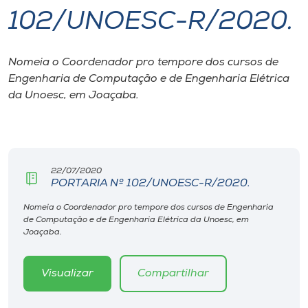
102/UNOESC-R/2020.
I.nova
Nomeia o Coordenador pro tempore dos cursos de
Diplomados
Engenharia de Computação e de Engenharia Elétrica
da Unoesc, em Joaçaba.
Cultura
CPA
22/07/2020
PORTARIA Nº 102/UNOESC-R/2020.
Biblioteca
Nomeia o Coordenador pro tempore dos cursos de Engenharia
de Computação e de Engenharia Elétrica da Unoesc, em
Editora
Joaçaba.
Rádio
Visualizar
Compartilhar