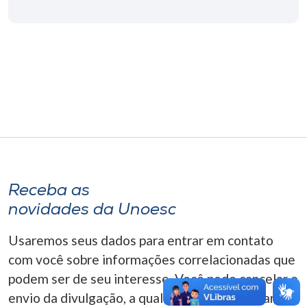
Museu
Unoesc
Store
Selecione
o idioma
Receba as
A+
novidades da Unoesc
A-
Usaremos seus dados para entrar em contato
com você sobre informações correlacionadas que
podem ser de seu interesse. Você pode cancelar o
envio da divulgação, a qualquer momento. Para