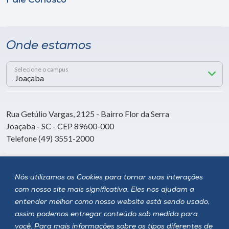
Fale Conosco
Onde estamos
Selecione o campus
Rua Getúlio Vargas, 2125 - Bairro Flor da Serra
Joaçaba - SC - CEP 89600-000
Telefone (49) 3551-2000
Siga a Unoesc
Nós utilizamos os Cookies para tornar suas interações
com nosso site mais significativa. Eles nos ajudam a
entender melhor como nosso website está sendo usado,
assim podemos entregar conteúdo sob medida para
você. Para mais informações sobre os tipos diferentes de