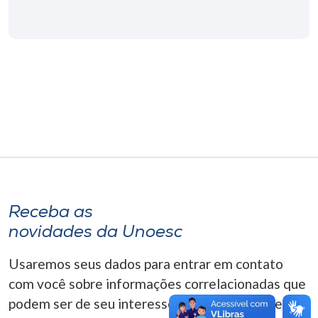
Museu
Unoesc
Store
Selecione
o idioma
A+
Receba as
A-
novidades da Unoesc
Usaremos seus dados para entrar em contato
com você sobre informações correlacionadas que
podem ser de seu interesse. Você pode cancelar o