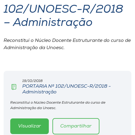
102/UNOESC-R/2018
I.nova
– Administração
Diplomados
Reconstitui o Núcleo Docente Estruturante do curso de
Administração da Unoesc.
Cultura
CPA
19/10/2018
Biblioteca
PORTARIA Nº 102/UNOESC-R/2018 -
Administração
Editora
Reconstitui o Núcleo Docente Estruturante do curso de
Administração da Unoesc.
Rádio
Visualizar
Compartilhar